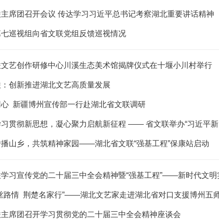
联主席团召开会议 传达学习习近平总书记考察湖北重要讲话精神
第七巡视组向省文联党组反馈巡视情况
联文艺创作研修中心川溪生态美术馆揭牌仪式在十堰小川村举行
联：创新推进湖北文艺高质量发展
同心 新疆博州宣传部一行赴湖北省文联调研
播山乡，共筑精神家园——湖北省文联“强基工程”保康站启动
丝路情 荆楚名家行”——湖北文艺家走进湖北省对口支援博州五
联主席团召开学习贯彻党的二十届三中全会精神座谈会