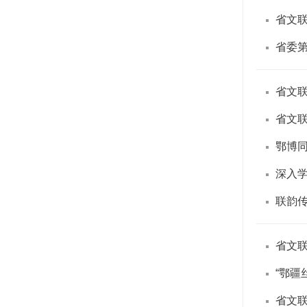
省文
省委
省文
省文
鄂博
联韵传
“鄂疆
省文