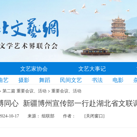
文艺家协会
文艺大事记
曲艺
摄影
舞蹈
民间文艺
书法
电影
>
>
第二篇 重要会议、活动
重要会议、活动
博同心 新疆博州宣传部一行赴湖北省文联
24-10-17
来源： 组联部
作者：
[关闭窗口]