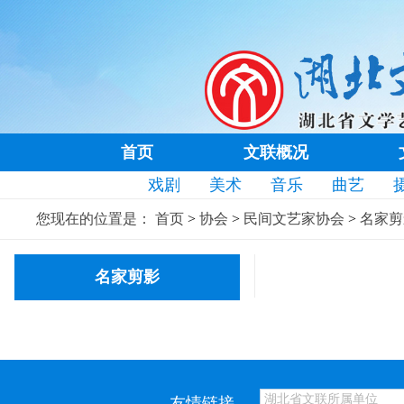
首页
文联概况
戏剧
美术
音乐
曲艺
您现在的位置是：
首页
>
协会
>
民间文艺家协会
>
名家剪
名家剪影
友情链接