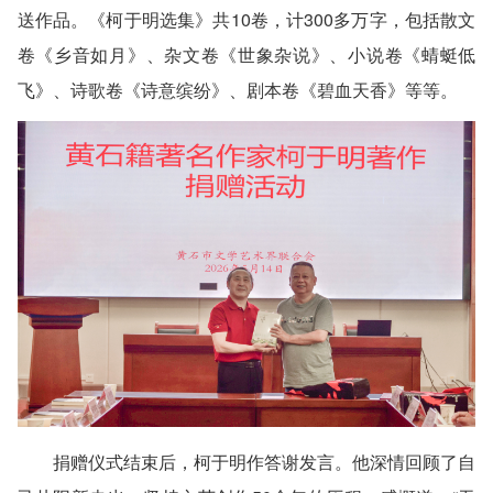
送作品。《柯于明选集》共10卷，计300多万字，包括散文
卷《乡音如月》、杂文卷《世象杂说》、小说卷《蜻蜓低
飞》、诗歌卷《诗意缤纷》、剧本卷《碧血天香》等等。
捐赠仪式结束后，柯于明作答谢发言。他深情回顾了自