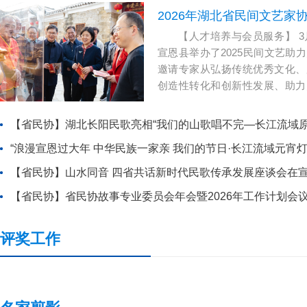
2026年湖北省民间文艺家
【人才培养与会员服务】 3
宣恩县举办了2025民间文艺助
邀请专家从弘扬传统优秀文化、
创造性转化和创新性发展、助力
结合宣恩实际案例，进行授课。1
民间文艺家协会民间收藏专业委
【省民协】湖北长阳民歌亮相“我们的山歌唱不完—长江流域
办了湖北民间收藏培训班。11月
“浪漫宣恩过大年 中华民族一家亲 我们的节日·长江流域元宵
文化培训班，分享长寿文化研究成果
北有11人成为中国民协会员。
[详
【省民协】山水同音 四省共话新时代民歌传承发展座谈会在
【省民协】省民协故事专业委员会年会暨2026年工作计划会
评奖工作