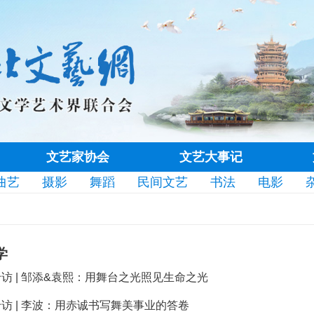
文艺家协会
文艺大事记
曲艺
摄影
舞蹈
民间文艺
书法
电影
学
访 | 邹添&袁熙：用舞台之光照见生命之光
访 | 李波：用赤诚书写舞美事业的答卷