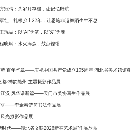
| 方冠晴：为岁月存档，让记忆归航
| 覃红：扎根乡土22年，让恩施非遗舞蹈生生不息
| 王琨喆：以“AI”为笔，以“爱”为魂
| 程晓斌：水火淬炼，鼓点铿锵
萃 百年华章——庆祝中国共产党成立105周年 湖北省美术馆馆
之都·神韵随州”主题摄影作品展
江汉 风华谱新篇——天门市美协写生作品展
有材——李金泰楚简书法作品展
国风光摄影作品展
新时代——湖北省文联2026新春艺术展”作品欣赏