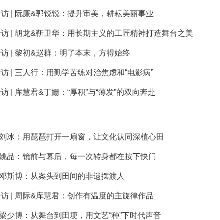
访 | 阮廉&郭锐锐：提升审美，耕耘美丽事业
访 | 胡龙&靳卫华：用长期主义的工匠精神打造舞台之美
访 | 黎初&赵群：明了本末，方得始终
访 | 三人行：用勤学苦练对治焦虑和“电影病”
访 | 库慧君&丁姗：“厚积”与“薄发”的双向奔赴
| 刘冰：用琵琶打开一扇窗，让文化认同深植心田
| 姚品：镜前与幕后，每一次转身都在按下快门
| 邓斯博：从案头到田间的非遗摆渡人
访 | 周际&库慧君：创作有温度的主旋律作品
| 梁少博：从舞台到田埂，用文艺“种”下时代声音