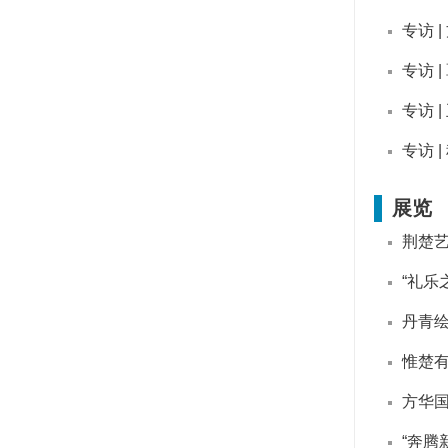
专访 
专访 
专访 
专访 
展览
荆楚艺
“礼乐
丹青绘
惟楚
方华
“奔腾