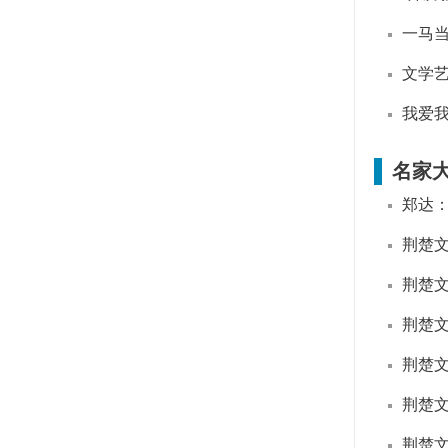
一马当
文学
我爱
名家
郑达
荆楚
荆楚
荆楚
荆楚
荆楚
荆楚