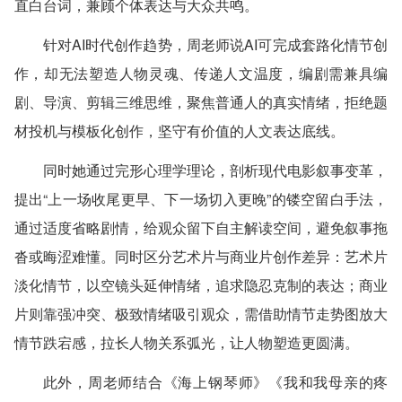
直白台词，兼顾个体表达与大众共鸣。
针对AI时代创作趋势，周老师说AI可完成套路化情节创
作，却无法塑造人物灵魂、传递人文温度，编剧需兼具编
剧、导演、剪辑三维思维，聚焦普通人的真实情绪，拒绝题
材投机与模板化创作，坚守有价值的人文表达底线。
同时她通过完形心理学理论，剖析现代电影叙事变革，
提出“上一场收尾更早、下一场切入更晚”的镂空留白手法，
通过适度省略剧情，给观众留下自主解读空间，避免叙事拖
沓或晦涩难懂。同时区分艺术片与商业片创作差异：艺术片
淡化情节，以空镜头延伸情绪，追求隐忍克制的表达；商业
片则靠强冲突、极致情绪吸引观众，需借助情节走势图放大
情节跌宕感，拉长人物关系弧光，让人物塑造更圆满。
此外，周老师结合《海上钢琴师》《我和我母亲的疼