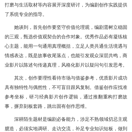
打磨与生活取材等内容展开深度研讨，为编剧创作实践提供
了系统专业的指导。
她谈到，首先创作要坚守价值伦理观，编剧需树立稳固
的三观，甄选价值观契合的合作对象。优秀作品必有凝练核
心主题，能用一句通用真理概括，立足人类共通生活境遇与
情感表达，既是故事收尾落点，也能引发观众深层共鸣，商
业影片以陈述句传递真理，风格化影片以疑问句引发思考。
其次，创作要理性看待市场与借鉴参考，优质影片成功
具有独特性与偶然性，不可盲目跟风复制。借鉴创作应找准
参考坐标，研习经典影片创作逻辑，通过推翻重构打磨故
事，摒弃刻板套路，跳出固有创作思维。
深耕陌生题材是编剧必备能力，涉足不熟领域切忌主观
臆造，必须实地调研、走访交流，补足专业知识短板，做到