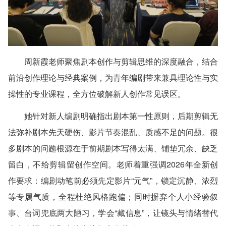
周新霞老师聚焦剧本创作与剪辑思维的深度融合，结合
前沿创作理论与经典案例，为青年编剧带来兼具理论性与实
操性的专业课程，全方位破解新人创作常见误区。
她针对新人编剧明确指出剧本第一性原则，后期剪辑无
法弥补剧本先天硬伤、影片节奏混乱、质感不足的问题。很
多剧本的问题根源在于前期剧本写得太满、铺垫冗余、缺乏
留白，不给剪辑留创作空间。老师着重强调2026年全新创
作要求：编剧动笔前必须先定影片“元气”，锁定沉静、浓烈
等专属气质，全程杜绝风格跑偏；同时摒弃个人小经验叙
事、台词兜底两大陋习，学会“藏信息”，让镜头与情绪替代