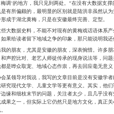
黄梅调’的地方，我只见到两处。”在没有大数据支
也是有所偏颇的，最明显的区别就是陆洪非虽然认为
并形成于湖北黄梅，只是在安徽最终完善、定型。
这些大数据史料，不能不对现有的黄梅戏话语体系产
。如果给读者留下地域之争的印象，那只能说明我还
悉我的朋友，尤其是安徽的朋友，深表惋惜。许多朋
剧目和声腔比对、老艺人师徒传承的现身说法等，问
说都是哗众取宠、地域心态作祟，再去回应毫无意义
协会某领导对我说，我写的文章目前是没有安徽学者
续研究现代文学、儿童文学等更有意义。其实，他们
于边缘和细枝末节的问题，关注者太少，且几乎没有
化成果之一，但实际上它仍然只是地方文化，真正关
已。