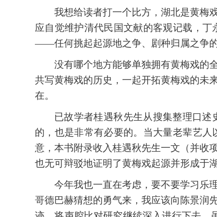
我想给读者打一个比方，湖北是黄梅
应自觉维护清代民国文献的客观记载，丁
——任何挑起起源地之争、剧种归属之争
没有哪个地方能够单独拥有黄梅戏的
共写黄梅戏的历史，一起开拓黄梅戏的未
在。
已故学者桂遇秋先生从搜集整理口述
的，也是非常有必要的。当大量老辈艺人
意，本书附录收入桂遇秋先生一文（并收
也无可辩驳地证明了黄梅戏起源并形成于
今年我也一直在考虑，要不要学习乐
哥德巴赫猜想的勇气来，我应该向陈景润
迹，将声腔比对研究继续深入进行下去。