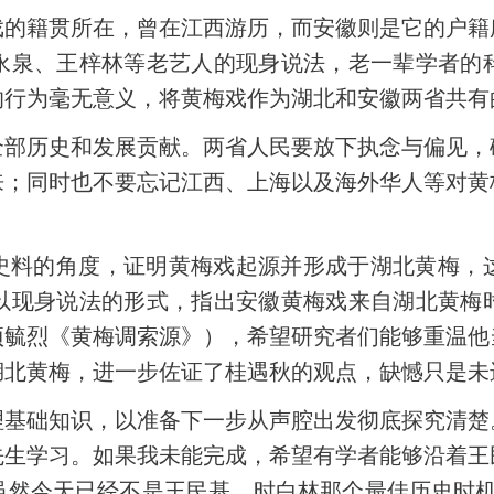
戏的籍贯所在，曾在江西游历，而安徽则是它的户籍
永泉、王梓林等老艺人的现身说法，老一辈学者的
的行为毫无意义，将黄梅戏作为湖北和安徽两省共有
全部历史和发展贡献。两省人民要放下执念与偏见，
来；同时也不要忘记江西、上海以及海外华人等对黄
史料的角度，证明黄梅戏起源并形成于湖北黄梅，
以现身说法的形式，指出安徽黄梅戏来自湖北黄梅
项毓烈《黄梅调索源》），希望研究者们能够重温他
湖北黄梅，进一步佐证了桂遇秋的观点，缺憾只是未
理基础知识，以准备下一步从声腔出发彻底探究清楚
先生学习。如果我未能完成，希望有学者能够沿着王
虽然今天已经不是王民基、时白林那个最佳历史时机