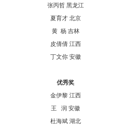
张丙哲 黑龙江
夏育才 北京
黄 杨 吉林
皮倩倩 江西
丁文你 安徽
优秀奖
金伊黎 江西
王 润 安徽
杜海斌 湖北