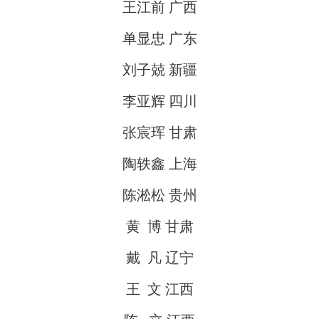
王江前 广西
单显忠 广东
刘子兢 新疆
李亚辉 四川
张宸珲 甘肃
陶轶鑫 上海
陈淞松 贵州
黄 博 甘肃
戴 凡 辽宁
王 文 江西