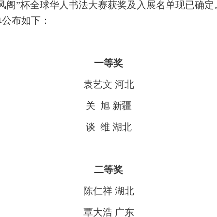
风阁”杯全球华人书法大赛获奖及入展名单现已确定
单公布如下：
一等奖
袁艺文 河北
关 旭 新疆
谈 维 湖北
二等奖
陈仁祥 湖北
覃大浩 广东