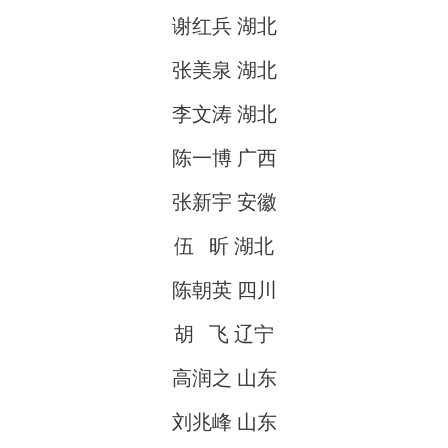
谢红兵 湖北
张美泉 湖北
李文涛 湖北
陈一博 广西
张新宇 安徽
伍 昕 湖北
陈朝英 四川
胡 飞 辽宁
高润之 山东
刘兆峰 山东