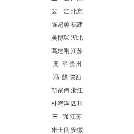
裴 江 北京
陈超勇 福建
吴博琛 湖北
葛建刚 江苏
周 平 贵州
冯 麒 陕西
靳家伟 浙江
杜海洋 四川
王 强 江苏
朱士良 安徽