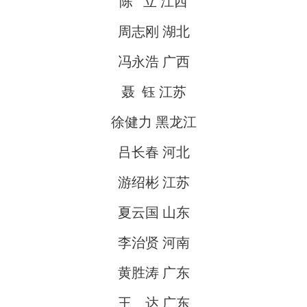
陈 立 江西
周志刚 湖北
冯永浩 广西
聂 钰 江苏
徐健力 黑龙江
吕长春 河北
游绍彬 江苏
夏云国 山东
李治贤 河南
黄胜涛 广东
王 达 广东