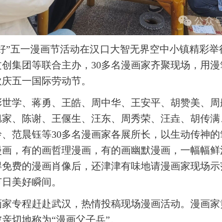
格美好”五一漫画节活动在汉口大智无界空中小镇精彩
创集团等联合主办，30多名漫画家齐聚现场，用
欢庆五一国际劳动节。
彭世学、蒋勇、王皓、周中华、王安平、胡赞美、周
旭家、陈谢、王偃生、汪东、周秀荣、汪垚、胡传满
、范晨钰等30多名漫画家各展所长，以生动传神
漫画，有的画哲理漫画，有的画幽默漫画，一幅幅鲜
得免费的漫画肖像后，还津津有味地请漫画家现场示
节日美好瞬间。
画家专程赶赴武汉，热情投稿现场漫画活动。漫画家
亲切地称为“漫画父子兵”。