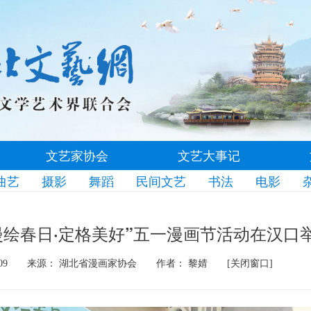
文艺家协会
文艺大事记
曲艺
摄影
舞蹈
民间文艺
书法
电影
漫绘春日·定格美好”五一漫画节活动在汉口
09
来源： 湖北省漫画家协会
作者： 黎婧
[关闭窗口]