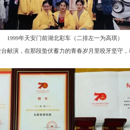
1999年天安门前湖北彩车（二排左一为高琪）
登台献演，在那段蛰伏蓄力的青春岁月里咬牙坚守，