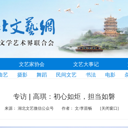
文艺家协会
文艺大事记
曲艺
摄影
舞蹈
民间文艺
书法
电影
专访 | 高琪：初心如炬，担当如磐
来源： 湖北文艺微信公众号
作者： 文/李苗畅
[关闭窗口]