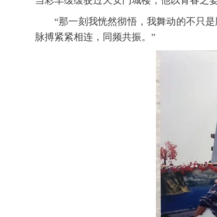
“那一刻我恍然彻悟，我舞动的不只
脉搏紧紧相连，同频共振。”