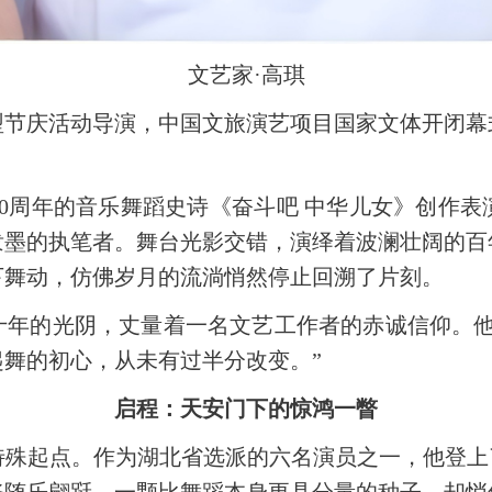
文艺家·高琪
型节庆活动导演，中国文旅演艺项目国家文体开闭幕
立70周年的音乐舞蹈史诗《奋斗吧 中华儿女》创作
泼墨的执笔者。舞台光影交错，演绎着波澜壮阔的百
下舞动，仿佛岁月的流淌悄然停止回溯了片刻。
十年的光阴，丈量着一名文艺工作者的赤诚信仰。他
舞的初心，从未有过半分改变。”
启程：天安门下的惊鸿一瞥
的特殊起点。作为湖北省选派的六名演员之一，他登上
姿随乐翩跹，一颗比舞蹈本身更具分量的种子，却悄