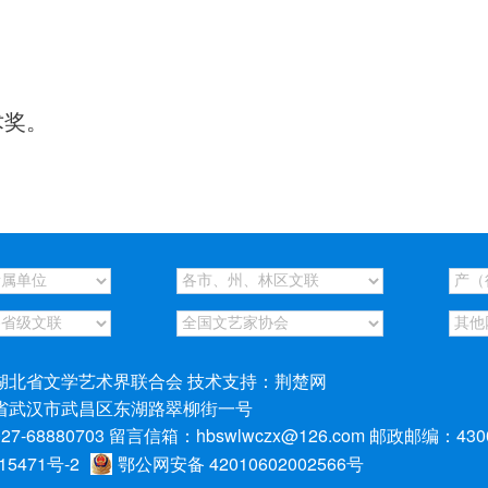
术奖。
湖北省文学艺术界联合会 技术支持：荆楚网
省武汉市武昌区东湖路翠柳街一号
-68880703 留言信箱：hbswlwczx@126.com 邮政邮编：430
15471号-2
鄂公网安备 42010602002566号