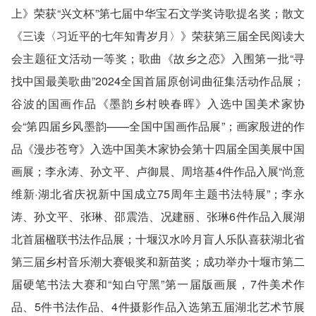
上》荣获“兴文杯”第七届中华宝石文学奖诗歌提名奖；散文
《三读〈习近平的七年知青岁月〉》荣获第三届全民阅读大
会主题征文活动一等奖；歌曲《故乡之恋》入围第一批“寻
找中国最美歌曲”2024全国首届原创词曲征集活动作品展；
谷波的国画作品《墨韵乡村映春晖》入选中国美术家协
会“第四届乡风墨韵——全国中国画作品展”；画家殷进的作
品《漫步苍穹》入选中国美木家协会第十四届全国美展中国
画展；李永涛、孙文平、卢御晨、周培基4件作品入展“尚意
维新·湖北省庆祝新中国成立75周年主题书法特展”；李永
涛、孙文平、张琳、邵震浩、况建丽、张琳6件作品入展湖
北首届楹联书法作品展；十堰汉水吟月盲人乐队喜获湖北省
第三届乡村音乐潮大赛银奖和新苗奖；成功举办十堰市第二
届硬笔书法大赛和“知白守黑”第一届版画展，7件美术作
品、5件书法作品、4件摄影作品入选第五届湖北艺术节展