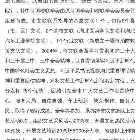
派书画院、武当山书画研究院、秦巴书画院、天河书画
院），其中诗词楹联学会由原诗词学会和楹联学会会员合并
组建而成。市文联联系指导的基层文联11个，包括8个县
（市、区）文联、2个高校文联（湖北医药学院文联和湖北
汽车工业学院文联）、1个行业文联（新成立十堰市消防救
援支队文联）。2024年，市文联全面学习贯彻党的二十大
和二十届二中、三中全会精神，认真贯彻落实习近平新时代
中国特色社会主义思想、习近平总书记视察湖北重要讲话精
神和重要回信精神，对标文艺工作新时代新征程新方位，充
分发挥“两个优势”，团结引领全市广大文艺工作者围绕中
心、服务大局，自信自强、守正创新，繁荣创作、服务人
民，取得了较好成绩。全年共参加、承办跨省或省级以上文
艺活动8次，组织文艺采风活动20余次，开展文艺惠民活动
80余次，开展文艺培训20余场5000余人次，省级以上刊物