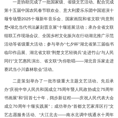
一是协助完成了一批国家级、省级文艺活动。
配合完成
第十五届中国农民春节联欢会、意大利爱乐乐团中国巡演十
堰专场暨2025十堰新年音乐会、国家画院和省文联“尚意荆
楚▪湖北当代书法篆刻晋京展”十堰巡展活动；承办全省文联
组联工作现场会议、全国乡村文化振兴在行动湖北推广示范
活动等省级重大活动；参与举办“七夕杯”湖北省第三届临书
临印作品展、湖北省文联“荆楚文艺轻骑兵”走进竹山“与人民
同行”文艺惠民演出、省文联“为你歌唱——湖北音乐家走进
赛武当小川森林歌会”活动。
二是策划举办了一批市级重大主题文艺活动。
先后承
办“庆祝中华人民共和国成立75周年暨人民政协成立75周年
书画展”和“回首七十年，阔步新征程——庆祝人民代表大会
成立70周年十堰实践展”；成功举办“首都文艺家库区行”文
艺志愿服务活动、“大江北去——南水北调中线通水十周年