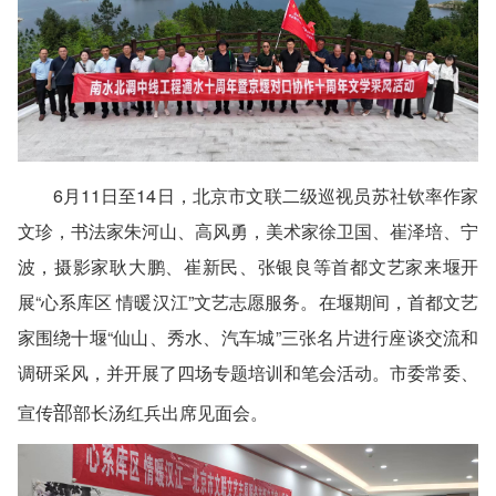
6月11日至14日，北京市文联二级巡视员苏社钦率作家
文珍，书法家朱河山、高风勇，美术家徐卫国、崔泽培、宁
波，摄影家耿大鹏、崔新民、张银良等首都文艺家来堰开
展“心系库区 情暖汉江”文艺志愿服务。在堰期间，首都文艺
家围绕十堰“仙山、秀水、汽车城”三张名片进行座谈交流和
调研采风，并开展了四场专题培训和笔会活动。市委常委、
部
宣传
部长汤红兵出席见面会。