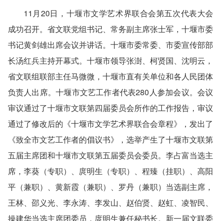
11月20日，十堰市文学艺术界联合会第五次代表大会
成功召开。省文联党组书记、常务副主席张士军，十堰市委
书记黄剑雄出席会议并讲话。十堰市委常委、市委宣传部部
长汤红兵主持开幕式。十堰市领导张澍、柯贤国、沈明云，
省文联组联部主任马微微，十堰市直有关单位和各人民团体
负责人出席。十堰市文艺工作者代表280人参加会议。会议
审议通过了十堰市文联第四届委员会所作的工作报告，审议
通过了修改后的《十堰市文学艺术界联合会章程》，发出了
《致全市文艺工作者的倡议书》，选举产生了十堰市文联第
五届主席团和十堰市文联第五届委员会委员。李占富当选主
席，李葵（专职）、庹明生（专职）、程臻（挂职）、高阳
平（兼职）、黄新霞（兼职）、罗丹（兼职）当选副主席，
王林、邵义光、李永涛、李发山、赵伯贤、赵虹、凌智民、
操建华当选主席团委员，庹明生兼任秘书长。新一届文联委