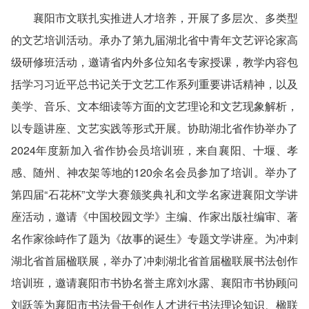
襄阳市文联扎实推进人才培养，开展了多层次、多类型
的文艺培训活动。承办了第九届湖北省中青年文艺评论家高
级研修班活动，邀请省内外多位知名专家授课，教学内容包
括学习习近平总书记关于文艺工作系列重要讲话精神，以及
美学、音乐、文本细读等方面的文艺理论和文艺现象解析，
以专题讲座、文艺实践等形式开展。协助湖北省作协举办了
2024年度新加入省作协会员培训班，来自襄阳、十堰、孝
感、随州、神农架等地的120余名会员参加了培训。举办了
第四届“石花杯”文学大赛颁奖典礼和文学名家进襄阳文学讲
座活动，邀请《中国校园文学》主编、作家出版社编审、著
名作家徐峙作了题为《故事的诞生》专题文学讲座。为冲刺
湖北省首届楹联展，举办了冲刺湖北省首届楹联展书法创作
培训班，邀请襄阳市书协名誉主席刘水露、襄阳市书协顾问
刘跃等为襄阳市书法骨干创作人才进行书法理论知识、楹联