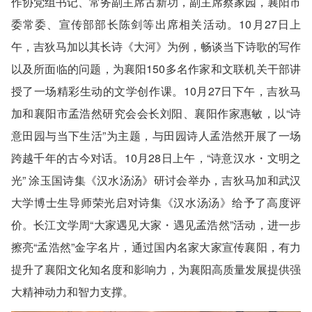
作协党组书记、常务副主席古新功，副主席蔡家园，襄阳市
委常委、宣传部部长陈剑等出席相关活动。10月27日上
午，吉狄马加以其长诗《大河》为例，畅谈当下诗歌的写作
以及所面临的问题，为襄阳150多名作家和文联机关干部讲
授了一场精彩生动的文学创作课。10月27日下午，吉狄马
加和襄阳市孟浩然研究会会长刘阳、襄阳作家惠敏，以“诗
意田园与当下生活”为主题，与田园诗人孟浩然开展了一场
跨越千年的古今对话。10月28日上午，“诗意汉水・文明之
光” 涂玉国诗集《汉水汤汤》研讨会举办，吉狄马加和武汉
大学博士生导师荣光启对诗集《汉水汤汤》给予了高度评
价。长江文学周“大家遇见大家・遇见孟浩然”活动，进一步
擦亮“孟浩然”金字名片，通过国内名家大家宣传襄阳，有力
提升了襄阳文化知名度和影响力，为襄阳高质量发展提供强
大精神动力和智力支撑。