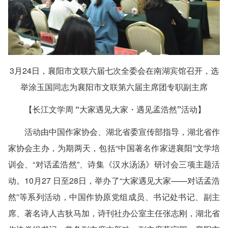
3月24日，襄阳市文联六届七次全委会在南湖宾馆召开，选
举涂玉国同志为襄阳市文联第六届主席团专职副主席
【长江文学周 “大家遇见大家・遇见孟浩然”活动】
活动由中国作家协会、湖北省委宣传部指导，湖北省作
家协会主办，为期两天，包括“中国著名作家进襄阳”文学培
训会、“对话孟浩然”、诗集《汉水汤汤》研讨会三项主题活
动。10月27 日至28日，举办了“大家遇见大家——对话孟浩
然”等系列活动，中国作协原党组成员、书记处书记、副主
席、著名诗人吉狄马加，诗刊社办公室主任张志刚，湖北省