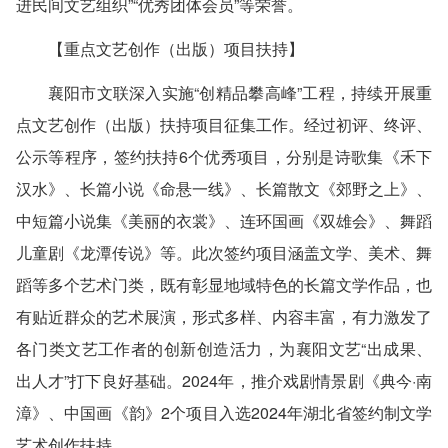
进民间文艺组织”“优秀团体会员”等荣誉。
【重点文艺创作（出版）项目扶持】
襄阳市文联深入实施“创精品攀高峰”工程，持续开展重
点文艺创作（出版）扶持项目征集工作。经过初评、终评、
公示等程序，签约扶持6个优秀项目，分别是诗歌集《禾下
汉水》、长篇小说《命悬一线》、长篇散文《郊野之上》、
中短篇小说集《美丽的衣裳》、连环国画《双雄会》、舞蹈
儿童剧《龙潭传说》等。此次签约项目涵盖文学、美术、舞
蹈等多个艺术门类，既有彰显地域特色的长篇文学作品，也
有贴近群众的艺术展演，形式多样、内容丰富，有力激发了
各门类文艺工作者的创新创造活力，为襄阳文艺“出成果、
出人才”打下良好基础。2024年，推介戏剧情景剧《典今·南
漳》、中国画《韵》2个项目入选2024年湖北省签约制文学
艺术创作扶持。