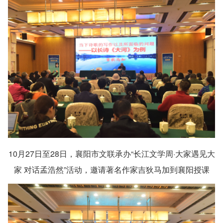
10月27日至28日，襄阳市文联承办“长江文学周·大家遇见大
家 对话孟浩然”活动，邀请著名作家吉狄马加到襄阳授课