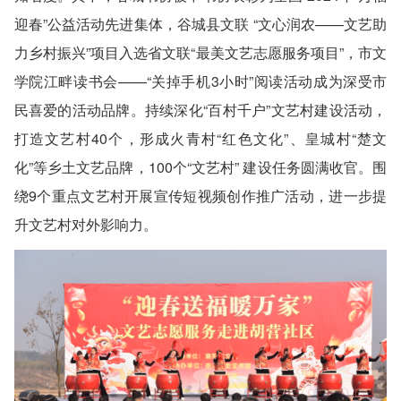
迎春”公益活动先进集体，谷城县文联 “文心润农——文艺助
力乡村振兴”项目入选省文联“最美文艺志愿服务项目”，市文
学院江畔读书会——“关掉手机3小时”阅读活动成为深受市
民喜爱的活动品牌。持续深化“百村千户”文艺村建设活动，
打造文艺村40个，形成火青村“红色文化”、皇城村“楚文
化”等乡土文艺品牌，100个“文艺村” 建设任务圆满收官。围
绕9个重点文艺村开展宣传短视频创作推广活动，进一步提
升文艺村对外影响力。