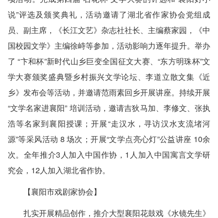
说”评选及颁奖典礼，活动邀请了湖北省作家协会党组成
员、副主席，《长江文艺》杂志社社长、主编蔡家园，《中
国校园文学》主编徐峙等参加，活动影响力逐年提升。举办
了 “卞和杯”新时代山乡巨变全国征文大赛、“东方明珠杯”文
学大赛颁奖盛典暨乡村振兴文学论坛、李道立散文集《近
乡》发布会等活动，并邀请范雨素回乡开展讲座。持续开展
“文学名家进襄阳” 培训活动，邀请吉狄马加、李修文、张执
浩等名家到襄阳授课；开展“走汉水，寻访汉水支流堵河
源”等采风活动 8 场次；开展“文学点亮心灯”公益讲座 10余
次。全年推介3人加入中国作协，1人加入中国寓言文学研
究会，12人加入湖北省作协。
【襄阳市戏剧家协会】
扎实开展精品创作，推介大型襄阳花鼓戏《水镜先生》