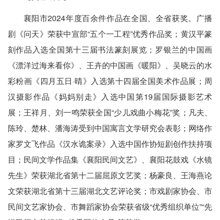
襄阳市2024年度百余件作品在全国、全省获奖。广播
剧《问天》荣获中宣部“五个一工程”优秀作品奖；黄汉平篆
刻作品入选全国第十三届书法篆刻展览；罗银兰的中国画
《漂洋过海来看你》、王卉的中国画《暖阳》、吴晓云的水
彩粉画《四月五日·晴》入选第十四届全国美术作品展；周
汉摄影作品《妈妈别走》入选中国第19届国际摄影艺术
展；王祥月、刘一鸣荣获全国“少儿戏曲小梅花”奖；凡夫、
陈玲、楚林、潘海涛受到中国寓言文学研究会表彰；网络作
家罗文飞作品《汉水诡案录》入选中国作协短剧创作扶持项
目；民间文学作品集《襄阳民间文艺》、襄阳花鼓戏《水镜
先生》荣获湖北省第十二届屈原文艺奖；杨豪良、王海燕论
文荣获湖北省第十三届湖北文艺评论奖；市戏剧家协会、市
民间文艺家协会、市舞蹈家协会荣获省级“优秀组织单位”“先