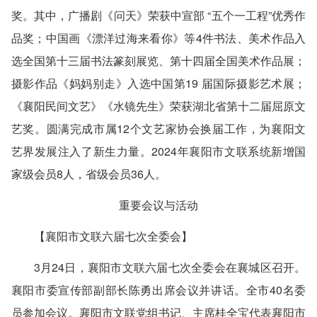
奖。其中，广播剧《问天》荣获中宣部 “五个一工程”优秀作
品奖；中国画《漂洋过海来看你》等4件书法、美术作品入
选全国第十三届书法篆刻展览、第十四届全国美术作品展；
摄影作品《妈妈别走》入选中国第19 届国际摄影艺术展；
《襄阳民间文艺》《水镜先生》荣获湖北省第十二届屈原文
艺奖。圆满完成市属12个文艺家协会换届工作，为襄阳文
艺界发展注入了新生力量。2024年襄阳市文联系统新增国
家级会员8人，省级会员36人。
重要会议与活动
【襄阳市文联六届七次全委会】
3月24日，襄阳市文联六届七次全委会在襄城区召开。
襄阳市委宣传部副部长陈勇出席会议并讲话。全市40名委
员参加会议。襄阳市文联党组书记、主席桂全宝代表襄阳市