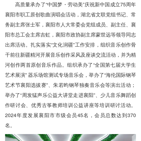
高质量承办了“中国梦・劳动美”庆祝新中国成立75周年
襄阳市职工原创歌曲演唱会活动，湖北省文联党组书记、常
务副主席张士军，襄阳市人大常委会党组成员、副主任、襄
阳市总工会主席吉虹，襄阳市政协副主席蒙世远等领导同志
出席活动。扎实落实“文化润疆”工作安排，组织音乐创作骨
干前往新疆精河开展音乐创作采风及座谈交流活动，并为精
河创作两首原创音乐作品。组织承办了“全国第七届大学生
艺术展演” 器乐场馆测试专场音乐会，举办了“海伦国际钢琴
艺术节襄阳选拔赛”、朱若昀钢琴独奏音乐会等演出活动；
举办了“周发猛声乐公益大讲堂走进襄阳”、少儿音乐舞蹈创
作研讨会、优秀古筝教师培训公益讲座等培训研讨活动。
2024年度发展襄阳市市级会员45名，会员总数达到370
名。