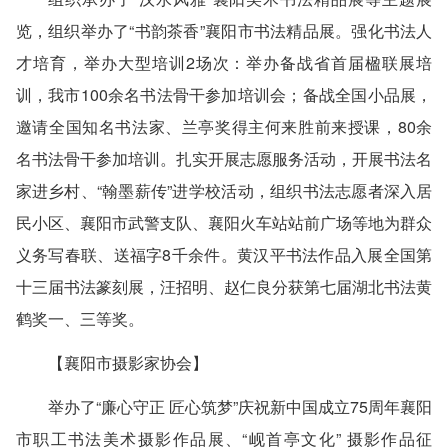
览，组织举办了“书韵茶香”襄阳市书法精品展。强化书法人
才培育，举办大型培训2场次：举办备战省首届楹联展培
训，我市100余名书法骨干参加培训会；备战全国小品展，
邀请全国知名书法家、兰亭奖得主何来胜前来授课，80余
名书法骨干参加培训。扎实开展志愿服务活动，开展书法名
家进乡村、“翰墨薪传”进学校活动，组织书法志愿者深入居
民小区、襄阳市武警支队、襄阳火车站站前广场等地为群众
义务写春联、送福字8千余件。黄汉平书法作品入展全国第
十三届书法篆刻展，汪招明、赵仁良分获第七届湖北书法黄
鹤奖一、三等奖。
【襄阳市摄影家协会】
举办了“廉心守正 匠心筑梦”庆祝新中国成立75周年襄阳
市职工书法美术摄影作品展、“岘首亭文化” 摄影作品征