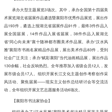
承办大型主题展览3场次。其中，承办全国第十四届美
术展览湖北省届展作品遴选暨襄阳市优秀作品展览，展出作
品193件，遴选上报湖北省届展作品91件，最终3件作品入
展全国届展，14件作品入展省届展，38件作品入展湖北
省“同心向未来”襄十随神都市圈美术作品展。承办“汉水风
雅”襄阳市书画名家精品作品展，展出美术作品83件，受到
社会广泛关注；承办“赋彩襄阳”当代油画精品展，展出作品
130余幅，社会反响热烈。全年推荐加入省级会员12人，发
展市级会员17人。组织开展长江文化主题创作考察创作采
风活动、聚焦届展——现实主义创作总结研讨会等交流活
动，全年组织开展文艺志愿服务活动6场次。
【襄阳市书法家协会】
组织承办了“汉水风雅”襄阳美术书法精品展等主题展