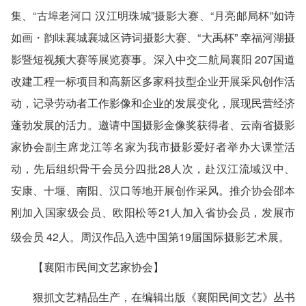
集、“古埠老河口 汉江明珠城”摄影大赛、“月亮邮局杯”如诗
如画・韵味襄城襄城区诗词摄影大赛、“大禹杯” 幸福河湖摄
影暨短视频大赛等展览赛事。深入中交二航局襄阳 207国道
改建工程一标项目和高新区多家科技型企业开展采风创作活
动，记录劳动者工作影像和企业的发展变化，展现民营经济
蓬勃发展的活力。邀请中国摄影金像奖获得者、云南省摄影
家协会副主席龙江等名家为我市摄影爱好者举办大课堂活
动，先后组织骨干会员分四批28人次，赴汉江流域汉中、
安康、十堰、南阳、汉口等地开展创作采风。推介协会邵本
刚加入国家级会员、欧阳松等21人加入省协会员，发展市
级会员 42人。周汉作品入选中国第19届国际摄影艺术展。
【襄阳市民间文艺家协会】
狠抓文艺精品生产，在编辑出版《襄阳民间文艺》丛书