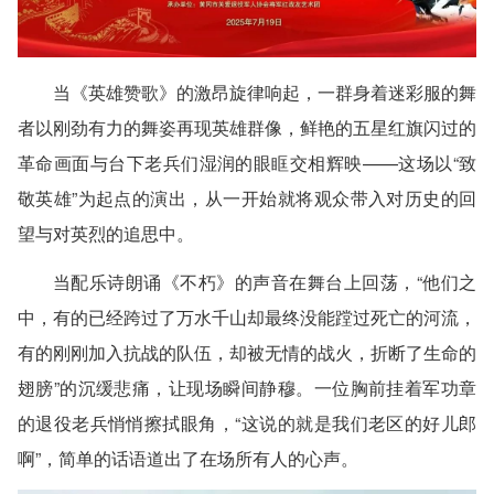
当《英雄赞歌》的激昂旋律响起，一群身着迷彩服的舞
者以刚劲有力的舞姿再现英雄群像，鲜艳的五星红旗闪过的
革命画面与台下老兵们湿润的眼眶交相辉映——这场以“致
敬英雄”为起点的演出，从一开始就将观众带入对历史的回
望与对英烈的追思中。
当配乐诗朗诵《不朽》的声音在舞台上回荡，“他们之
中，有的已经跨过了万水千山却最终没能蹚过死亡的河流，
有的刚刚加入抗战的队伍，却被无情的战火，折断了生命的
翅膀”的沉缓悲痛，让现场瞬间静穆。一位胸前挂着军功章
的退役老兵悄悄擦拭眼角，“这说的就是我们老区的好儿郎
啊”，简单的话语道出了在场所有人的心声。