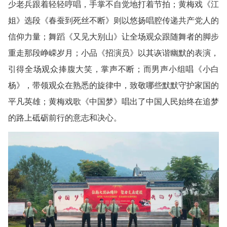
少老兵跟着轻轻哼唱，手掌不自觉地打着节拍；黄梅戏《江
姐》选段《春蚕到死丝不断》则以悠扬唱腔传递共产党人的
信仰力量；舞蹈《又见大别山》让全场观众跟随舞者的脚步
重走那段峥嵘岁月；小品《招演员》以其诙谐幽默的表演，
引得全场观众捧腹大笑，掌声不断；而男声小组唱《小白
杨》，带领观众在熟悉的旋律中，致敬哪些默默守护家国的
平凡英雄；黄梅戏歌《中国梦》唱出了中国人民始终在追梦
的路上砥砺前行的意志和决心。