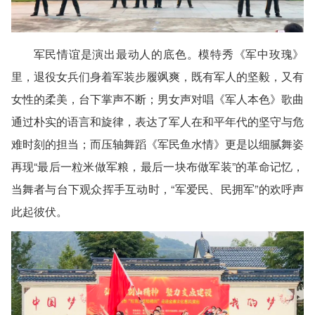
军民情谊是演出最动人的底色。模特秀《军中玫瑰》
里，退役女兵们身着军装步履飒爽，既有军人的坚毅，又有
女性的柔美，台下掌声不断；男女声对唱《军人本色》歌曲
通过朴实的语言和旋律，表达了军人在和平年代的坚守与危
难时刻的担当；而压轴舞蹈《军民鱼水情》更是以细腻舞姿
再现“最后一粒米做军粮，最后一块布做军装”的革命记忆，
当舞者与台下观众挥手互动时，“军爱民、民拥军”的欢呼声
此起彼伏。