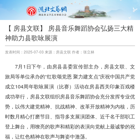
【 房县文联】 房县音乐舞蹈协会弘扬三大精
神助力县歌咏展演
发表时间：2025-07-03 来源：房县文联 作者：张立林
7月1日下午，由房县县委宣传部主办，房县文联、文
旅局等单位承办的“红歌颂党恩 聚力建支点”庆祝中国共产党
成立104周年歌咏展演（比赛）活动在房县西关印象百戏楼
成功举行，房县文联组织房县音乐舞蹈协会充分发挥专业优
势，以伟大建党精神、抗战精神、改革开放精神为内核，历
时数月精心打磨节目、指导多支展演团体、近千名干部职工
登上舞台，用嘹亮的歌声和精彩的表演向党献上最诚挚的祝
福，让红色精神在歌声与舞姿中激荡。