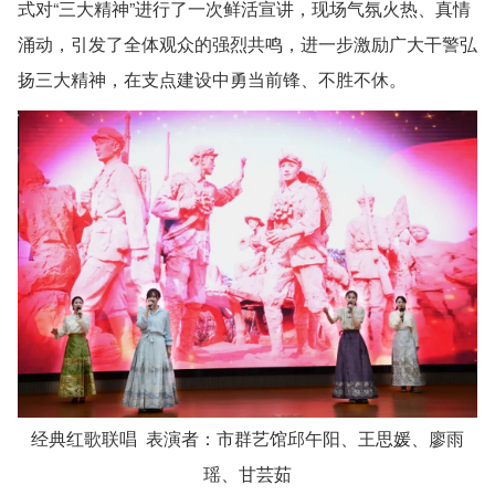
式对“三大精神”进行了一次鲜活宣讲，现场气氛火热、真情
涌动，引发了全体观众的强烈共鸣，进一步激励广大干警弘
扬三大精神，在支点建设中勇当前锋、不胜不休。
经典红歌联唱 表演者：市群艺馆邱午阳、王思媛、廖雨
瑶、甘芸茹