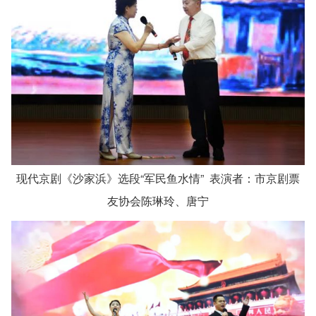
现代京剧《沙家浜》选段“军民鱼水情” 表演者：市京剧票
友协会陈琳玲、唐宁