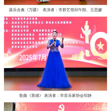
器乐合奏《万疆》 表演者：市群艺馆邱午阳、王思媛
歌曲《英雄》 表演者：市音乐家协会邹静