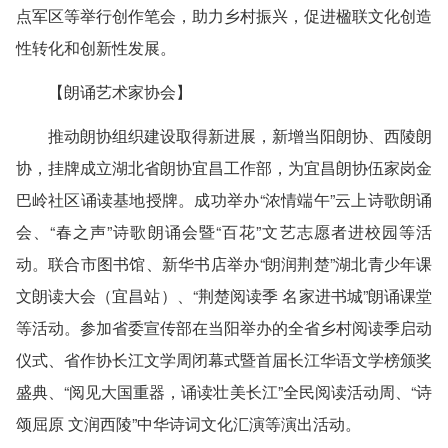
点军区等举行创作笔会，助力乡村振兴，促进楹联文化创造
性转化和创新性发展。
【朗诵艺术家协会】
推动朗协组织建设取得新进展，新增当阳朗协、西陵朗
协，挂牌成立湖北省朗协宜昌工作部，为宜昌朗协伍家岗金
巴岭社区诵读基地授牌。成功举办“浓情端午”云上诗歌朗诵
会、“春之声”诗歌朗诵会暨“百花”文艺志愿者进校园等活
动。联合市图书馆、新华书店举办“朗润荆楚”湖北青少年课
文朗读大会（宜昌站）、“荆楚阅读季 名家进书城”朗诵课堂
等活动。参加省委宣传部在当阳举办的全省乡村阅读季启动
仪式、省作协长江文学周闭幕式暨首届长江华语文学榜颁奖
盛典、“阅见大国重器，诵读壮美长江”全民阅读活动周、“诗
颂屈原 文润西陵”中华诗词文化汇演等演出活动。