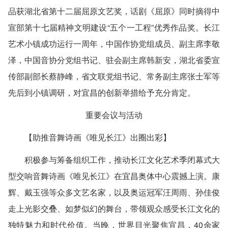
品获湖北省第十二届屈原文艺奖，话剧《屈原》同时摘得中
宣部第十七届精神文明建设“五个一工程”优秀作品奖。长江
艺术小镇成功运行一周年，中国作协党组成员、副主席李敬
泽，中国音协分党组书记、驻会副主席韩新安，湖北省委宣
传部副部长蔡静峰，省文联党组书记、常务副主席张士军等
先后到小镇调研，对宜昌的创新举措给予充分肯定。
重要会议与活动
【助推音舞诗画《唯见长江》出圈出彩】
积极参与筹备组织工作，推动长江文化艺术季闭幕式大
型交响音舞诗画《唯见长江》在宜昌奥体中心震撼上演。康
辉、戴玉强等众多文艺名家，以及奥运冠军汪周雨、孙佳俊
走上光影交叠、如梦似幻的舞台，带领观众感受长江文化的
独特魅力和时代价值。当晚，世界目光聚焦宜昌，40余家