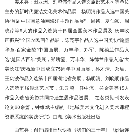
美术类
：田亚洲、刘鸿伟作品入选文旅部艺术司等单位
主办的新时代廉洁文化美术作品展，杨明清作品入选中国美
协“首届中国写意油画海洋主题作品展”，周铭、夏仙颖、周
晓芹等9人的作品入选第十四届全国美术作品展及“庆丰收
画振兴”全国农民画作品展，陈亮宇作品入选中国美协“翰墨
华章·百家金陵”中国画展。万丰华、郑军、陈德兰作品入
选“楚国八百年”美展，郑瑰玺、万丰华、陈德兰作品入选“大
美长江”庆祝新中国成立75周年中国画展，孙才清、郑瑜、
王剑波作品入选第十四届湖北省美展，杨明清、刘晓明作品
入选第五届湖北艺术节，朱云鸿、任中流、吴金美等15人
作品入选省美协共同缔造主题作品巡展。 在各类期刊发表
论文20余篇，钟维斌主编的《地域美术文化进入美术课程
资源系统的实践研究》由湖北美术出版社出版。
曲艺类
：创作编排音乐快板《我们的三十年》《妙语连