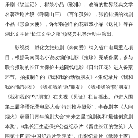
乐剧《锁堂记》、梆鼓小品《彩排》、改编的世界经典文学
名著话剧片段《呼啸山庄》《百年孤独》，张哲排演的戏剧
小品《形象大使》，许华强创作的花鼓戏小品《送礼》等在
湖北文学周“长江文学之夜”颁奖典礼等活动中演出。
影视类
：孵化文旅短剧《奔向爱》纳入省广电局重点项
目，根据马南同名小说改编的电影《拉珍》完成备案，参与
联合摄制的长江大保护主题院线电影《日出江花》进入备案
环节。拍摄制作的《我和我的动物朋友》4集纪录片《我和
我的“猴”朋友》《我和我的“豚”朋友》《我和我的“熊”朋友》
《我和我的“鸟”朋友》在央视《见证》栏目播出。卢进入围
第三届华语纪录电影大会“特别推荐摄影”，李春剧本《人间
烟火》获厦门青年编剧大会“未来之星”编剧奖和“最佳创意剧
本奖”。6集长江生态保护公益纪录片《留住长江的微笑》入
围第十四届“中国纪录片学院奖”。电影纪录片《武陵土家》