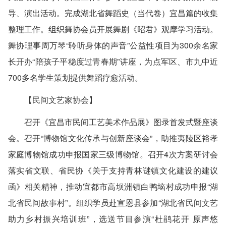
导、演出活动。完成湖北省舞蹈史（当代卷）宜昌篇的收集
整理工作。组织舞协会员开展舞剧《昭君》观摩学习活动。
舞协理事周万琴“聆听身体的声音”公益性项目为300余名家
长开办“陪孩子平稳度过青春期”讲座，为点军区、市九中近
700多名学生策划提供舞蹈疗愈活动。
【民间文艺家协会】
召开《宜昌市民间工艺美术作品展》图录首发式暨座谈
会。召开“博物馆文化传承与创新座谈会”，助推夷陵区裕孝
家庭博物馆成功申报国家三级博物馆。召开4次方案研讨会
落实省文联、省民协《关于支持青林谜镇文化建设的建议
函》相关精神，推动宜都市高坝洲镇白鸭垴村成功申报“湖
北省民间故事村”。组织学员赴宣恩县参加“湖北省民间文艺
助力乡村振兴培训班”，选送节目参演“杜鹃花开 原声悠