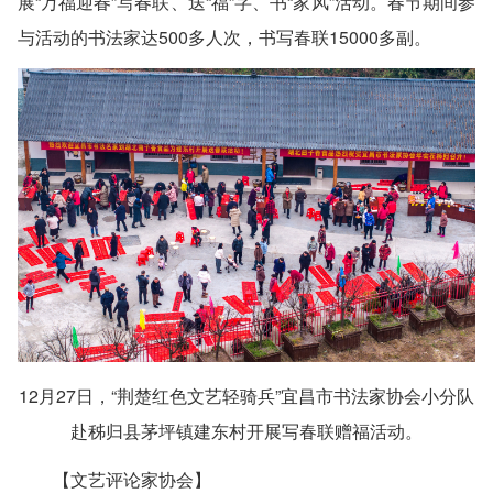
展“万福迎春”写春联、送“福”字、书“家风”活动。春节期间参
与活动的书法家达500多人次，书写春联15000多副。
12月27日，“荆楚红色文艺轻骑兵”宜昌市书法家协会小分队
赴秭归县茅坪镇建东村开展写春联赠福活动。
【文艺评论家协会】