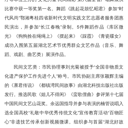
比赛中获一等奖第一名。舞蹈《跳起花鼓忆昭君》参加“时
代风尚”鄂湘粤桂四省新时代文明实践文艺志愿者服务团惠
民演出，并参加“长江春晚”录制。5件舞蹈作品《库区微
光》《狗狗拴在绳绳上》《摆起来》《踩霞》《青瓷碟女》
成功入围第五届湖北艺术节优秀群众文艺作品（音乐、舞
蹈、戏剧、曲艺类）展演作品。
民间文艺类
：市民协理事刘光菊被授予“全国非物质文
化遗产保护工作先进个人”称号。市民协副主席张颖辉主编
的《禀君传说》《都镇湾民间故事》由湖北科技出版社出版
发行。推选民歌《姐儿不得闲》《蛮歌俚曲》参评第十七届
中国民间文艺山花奖。余远国指导并参与表演的楠管说唱入
选全国高校“礼敬中华优秀传统文化”宣传教育活动“百物匠
心”非遗技艺传承创新视频微课。组织参与首届“湖北好故