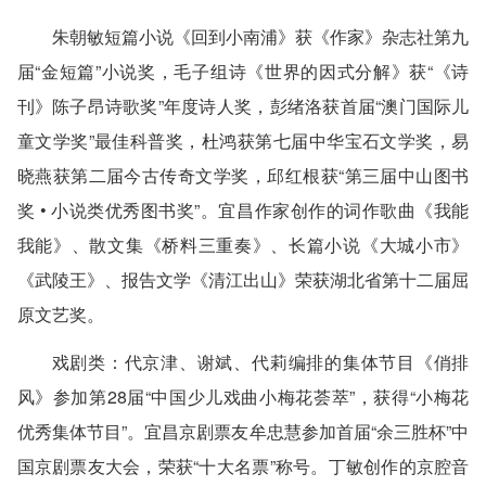
朱朝敏短篇小说《回到小南浦》获《作家》杂志社第九
届“金短篇”小说奖，毛子组诗《世界的因式分解》获“《诗
刊》陈子昂诗歌奖”年度诗人奖，彭绪洛获首届“澳门国际儿
童文学奖”最佳科普奖，杜鸿获第七届中华宝石文学奖，易
晓燕获第二届今古传奇文学奖，邱红根获“第三届中山图书
奖 • 小说类优秀图书奖”。宜昌作家创作的词作歌曲《我能
我能》、散文集《桥料三重奏》、长篇小说《大城小市》
《武陵王》、报告文学《清江出山》荣获湖北省第十二届屈
原文艺奖。
戏剧类
：代京津、谢斌、代莉编排的集体节目《俏排
风》参加第28届“中国少儿戏曲小梅花荟萃”，获得“小梅花
优秀集体节目”。宜昌京剧票友牟忠慧参加首届“余三胜杯”中
国京剧票友大会，荣获“十大名票”称号。丁敏创作的京腔音