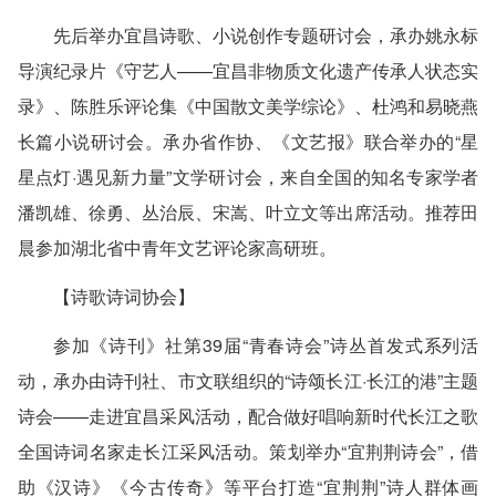
先后举办宜昌诗歌、小说创作专题研讨会，承办姚永标
导演纪录片《守艺人——宜昌非物质文化遗产传承人状态实
录》、陈胜乐评论集《中国散文美学综论》、杜鸿和易晓燕
长篇小说研讨会。承办省作协、《文艺报》联合举办的“星
星点灯·遇见新力量”文学研讨会，来自全国的知名专家学者
潘凯雄、徐勇、丛治辰、宋嵩、叶立文等出席活动。推荐田
晨参加湖北省中青年文艺评论家高研班。
【诗歌诗词协会】
参加《诗刊》社第39届“青春诗会”诗丛首发式系列活
动，承办由诗刊社、市文联组织的“诗颂长江·长江的港”主题
诗会——走进宜昌采风活动，配合做好唱响新时代长江之歌
全国诗词名家走长江采风活动。策划举办“
宜荆荆
诗会”，借
助《汉诗》《今古传奇》等平台打造“宜荆荆”诗人群体画