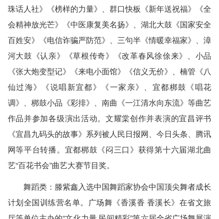
珠话人社》《榜样的力量》、群口快板《新年送祝福》《全
会精神放光芒》《中医康复美名扬》、湖北大鼓《国家安全
百姓安》《电信诈骗严防范》、三句半《情暖幸福家》、漳
河大鼓《认亲》《草根传奇》《改革春风徐俆来》、小品
《张大炮变型记》《来电小面馆》《信义无价》、楠管《八
仙过海》《说唱新宜都》《一家亲》、宜都梆鼓《唱花
调》、梆鼓小品《彩排》、南曲《一江清水向东流》等曲艺
作品并参加各级演出活动。文耀棠创作并表演的宜昌评书
《宜昌九码头的故事》系列被人民日报网、今日头条、腾讯
网等平台转播。宜都梆鼓《闷三口》获得第十六届湖北曲
艺“百花书会”曲艺大赛节目奖。
舞蹈类
：滕紫鑫入选中国舞蹈家协会中国顶尖舞者成长
计划全国训练营名单。广场舞《香溪香 香溪长》在省文旅
厅等单位主办的“文化力量 民间精彩”第六届全省广场舞展演