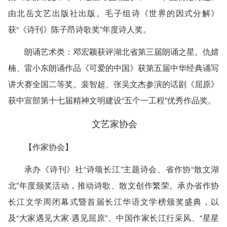
由北岳文艺出版社出版。毛子组诗《世界的因式分解》
获“《诗刊》陈子昂诗歌奖”年度诗人奖。
朗诵艺术类
：邓宏颖获评湖北省第三届朗诵之星。仇婧
楠、雷小东朗诵作品《可爱的中国》获第五届中华经典诵写
讲大赛全国二等奖。裴智超、张吴文杰参演的话剧《屈原》
获中宣部第十七届精神文明建设“五个一工程”优秀作品奖。
文艺家协会
【作家协会】
承办《诗刊》社“诗颂长江”主题诗会、省作协“散文湖
北”年度颁奖活动，推动诗歌、散文创作繁荣。承办省作协
长江文学周闭幕式暨首届长江华语文学榜颁奖盛典，以
及“大家遇见大家·遇见屈原”、中国作家长江行采风、“星星