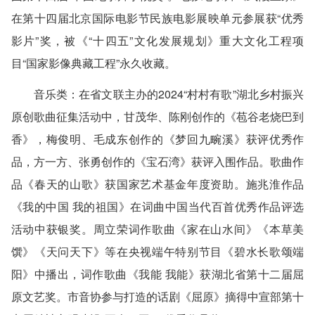
在第十四届北京国际电影节民族电影展映单元参展获“优秀
影片”奖，被《“十四五”文化发展规划》重大文化工程项
目“国家影像典藏工程”永久收藏。
音乐类
：在省文联主办的2024“村村有歌”湖北乡村振兴
原创歌曲征集活动中，甘茂华、陈刚创作的《苞谷老烧巴到
香》，梅俊明、毛成东创作的《梦回九畹溪》获评优秀作
品，方一方、张勇创作的《宝石湾》获评入围作品。歌曲作
品《春天的山歌》获国家艺术基金年度资助。施兆淮作品
《我的中国 我的祖国》在词曲中国当代百首优秀作品评选
活动中获银奖。周立荣词作歌曲《家在山水间》《本草美
馔》《天问天下》等在央视端午特别节目《碧水长歌颂端
阳》中播出，词作歌曲《我能 我能》获湖北省第十二届屈
原文艺奖。市音协参与打造的话剧《屈原》摘得中宣部第十