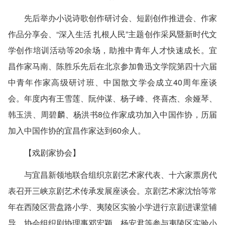
先后举办小说诗歌创作研讨会、短剧创作推进会、作家
作品分享会、“深入生活 扎根人民”主题创作采风暨新时代文
学创作培训活动等20余场，助推中青年人才快速成长。宜
昌作家马南、陈胜乐先后在北京参加鲁迅文学院第四十六届
中青年作家高级研讨班、中国散文学会成立40周年座谈
会。年度内有王雪莲、阮仲谋、杨子峰、佟喜杰、余娅琴、
韩玉洪、周碧麟、杨洪书8位作家成功加入中国作协，历届
加入中国作协的宜昌作家达到60余人。
【戏剧家协会】
与宜昌新领地联合组织京剧艺术家代表、十六家票房代
表召开三峡京剧艺术传承发展座谈会。京剧艺术家沈怡等常
年在西陵区营盘路小学、夷陵区实验小学进行京剧进课堂辅
导。协会组织剧协理事邓宏颖、杨安君等参与夷陵区实验小