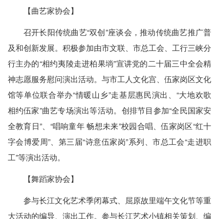
【曲艺家协会】
召开长阳传统曲艺“双创”座谈会，推动传统曲艺推广普
及和创新发展。积极参加由市文联、市总工会、工行三峡分
行主办的“相约夷陵走进柏果埫”宣讲党的二十届三中全会精
神志愿服务慰问演出活动。与市工人文化宫、伍家岗区文化
馆等单位联合举办“情暖山乡”走基层惠民演出、“大地欢歌
相约伍家”曲艺专场演出等活动。创排节目参加“全民国家安
全教育日”、“唱响童年 畅想未来”校园合唱、伍家岗区“红十
字会博爱周”、第三届“诗意伍家岗”系列、市总工会“走进职
工”等演出活动。
【舞蹈家协会】
参与长江文化艺术季闭幕式、屈原故里端午文化节等重
大活动的编导、演出工作。参与长江艺术小镇相关策划、编