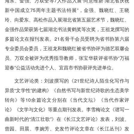
海东、金强、万双全等7人作品入展“尚意维新·湖北省庆祝
新中国成立75周年主题书法特展”，金强、魏晓红、王晓
玲、向爱东、高松作品入展湖北省第五届艺术节，魏晓红、
金强作品荣获第七届湖北书法黄鹤奖等次奖，王祖龙撰写的
多篇论文在报刊发表。21名骨干会员受聘为省书协第六届
专业委员会委员，王祖龙和魏晓红被省书协评为德艺双馨会
员、万双全被评为优秀指导教师，张宝华获评省书协“万福
迎春”公益活动先进个人、宜昌市书协获评先进单位。
文艺评论类
：刘波撰写的《21世纪诗人陌生化写作与
异质“文学性”的建构》《自然书写与新世纪诗歌的生态美学
转向》等10余篇论文分别在《当代文坛》《当代作家评
论》《文学与文化》等重点期刊发表。李雪梅论文《谱写一
曲新时代的“清江壮歌”》在《长江文艺评论》发表，刘波、
曾园、田晨、李婉芳、史发竹评论文章在《长江丛刊》发