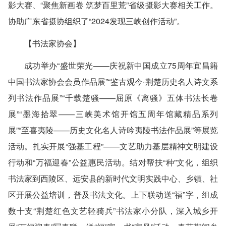
影大赛、“聚焦新画卷 筑梦百里荒”省级摄影大赛相关工作。
协助广东省摄协组织了“2024发现三峡创作活动”。
【书法家协会】
成功举办“盛世荣光——庆祝新中国成立75周年宜昌籍
中国书法家协会会员作品展”“鉴古观今·荆楚历史名人诗文系
列书法作品展”“千载楚骚——屈原《离骚》五体书法长卷
展”“墨海拾翠——三峡美术馆开馆五周年馆藏精品系列
展”“至喜夷陵——历史文化名人诗吟夷陵书法作品展”等展览
活动。扎实开展“强基工程”——文艺助力基层精神文明建设
行动和“万福迎春”公益惠民活动。结对帮扶“种”文化，组织
书法家到西陵区、远安县的新时代文明实践中心、乡镇、社
区开展公益培训，普及书法文化。上下联动送“福”字，组成
数十支“荆楚红色文艺轻骑兵”书法家小分队，深入城乡开