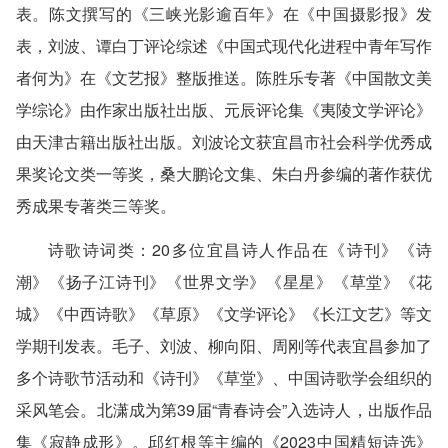
表。陈文撰写的《三峡光影逾百年》在《中国摄影报》发
表，刘波、谭白丁评论综述《中国式现代化进程中青年写作
者何为》在《文艺报》整版推送。陈胜乐专著《中国散文美
学综论》由作家出版社出版、元辰评论集《夷陵文学评论》
由天津古籍出版社出版。刘波论文获宜昌市社会科学优秀成
果奖论文类一等奖，桑大鹏论文集、朱白丹参编的著作获优
秀成果专著类三等奖。
诗歌诗词类
：20多位宜昌诗人作品在《诗刊》《诗
潮》《扬子江诗刊》《世界文学》《星星》《草堂》《花
城》《中西诗歌》《草原》《文学评论》《长江文艺》等文
学期刊发表。毛子、刘波、柳向阳、周刚等代表宜昌参加了
多个诗歌节活动和《诗刊》《草堂》、中国诗歌学会组织的
采风笔会。北潇成为第39届“青春诗会”入选诗人，出版作品
集《寂静成形》。邱红根等主编的《2023中国精短诗选》