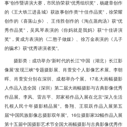
事”创作暨讲演大赛，市民协荣获“优秀组织奖”，杨建章创作
的《王大铁三进县城》获故事创作类“十佳作品奖”，徐荣耀
创作的《喜落山乡》、王传胜创作的《淘点蒸肉汤》获“优
秀作品奖”，吴凤琴表演的《你妈就是我妈》获“十佳讲演
奖”，黄成方表演的《二憨子做媒》、徐万金表演的《儿子
的骗术》获“优秀讲演者奖”。
摄影类
：成功举办“新时代的长江”中国（湖北）长江影
像展“发现三峡”专题摄影展、肖萱安个人影像艺术展。李朝
晖、肖萱安分别在深圳、成都举办个展。17名大画幅摄影
人作品入选全国（深圳）第二届大画幅摄影与古典影像优秀
作品展。李风、雷吉平、郑家裕作品入展在北京“深入生活
扎根人民十年摄影精品展”。鲁翔、王双跃作品入展第五
届“中国民族影像志摄影双年展”。16位摄影家32幅作品入展
第十五届中国摄影艺术节全国大画幅摄影与古典影像优秀作