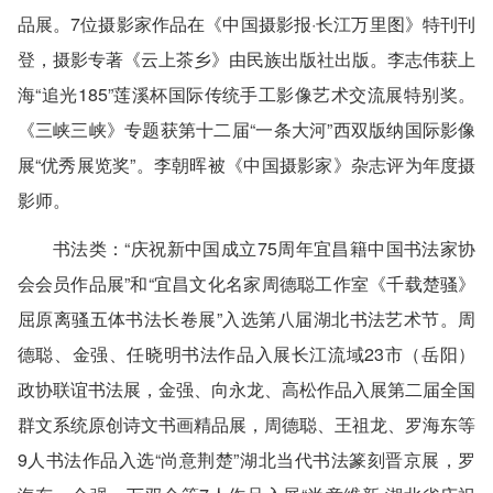
品展。7位摄影家作品在《中国摄影报·长江万里图》特刊刊
登，摄影专著《云上茶乡》由民族出版社出版。李志伟获上
海“追光185”莲溪杯国际传统手工影像艺术交流展特别奖。
《三峡三峡》专题获第十二届“一条大河”西双版纳国际影像
展“优秀展览奖”。李朝晖被《中国摄影家》杂志评为年度摄
影师。
书法类
：“庆祝新中国成立75周年宜昌籍中国书法家协
会会员作品展”和“宜昌文化名家周德聪工作室《千载楚骚》
屈原离骚五体书法长卷展”入选第八届湖北书法艺术节。周
德聪、金强、任晓明书法作品入展长江流域23市（岳阳）
政协联谊书法展，金强、向永龙、高松作品入展第二届全国
群文系统原创诗文书画精品展，周德聪、王祖龙、罗海东等
9人书法作品入选“尚意荆楚”湖北当代书法篆刻晋京展，罗