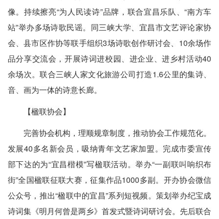
像。持续擦亮“为人民读诗”品牌，联合宜昌乐队、“南方车
站”举办多场诗歌民谣。同三峡大学、宜昌市文艺评论家协
会、县市区作协等联手组织3场诗歌创作研讨会、10余场作
品分享交流会，开展诗词进校园、进企业、进乡村活动40
余场次。联合三峡人家文化旅游公司打造1.6公里的集诗、
音、画为一体的诗意长廊。
【楹联协会】
完善协会机构，理顺规章制度，推动协会工作规范化。
发展40多名新会员，吸纳青年文艺家加盟。完成市委宣传
部下达的为“宜昌楷模”写楹联活动。举办“一副联叫响织布
街”全国楹联征联大赛，征集作品1000多副。开办协会微信
公众号，推出“楹联中的宜昌”系列短视频。策划举办纪宝成
诗词集《明月何曾是两乡》首发式暨诗词研讨会。先后联合