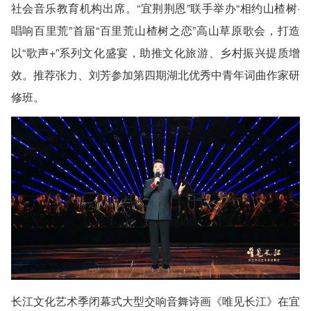
社会音乐教育机构出席。“宜荆荆恩”联手举办“相约山楂树·
唱响百里荒”首届“百里荒山楂树之恋”高山草原歌会，打造
以“歌声+”系列文化盛宴，助推文化旅游、乡村振兴提质增
效。推荐张力、刘芳参加第四期湖北优秀中青年词曲作家研
修班。
长江文化艺术季闭幕式大型交响音舞诗画《唯见长江》在宜