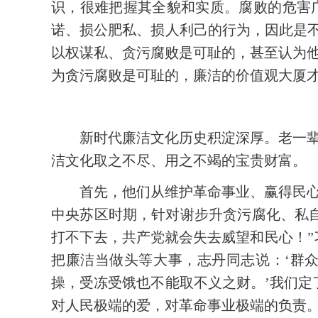
识，很难把握其全貌和实质。腐败的危害
诺、损公肥私、损人利己的行为，因此是不
以权谋私、贪污腐败是可耻的，甚至认为
为贪污腐败是可耻的，廉洁的价值观大厦
新时代廉洁文化历史积淀深厚。老一
洁文化取之不尽、用之不竭的宝贵财富。
首先，他们从维护革命事业、赢得民
中央苏区时期，针对谢步升贪污腐化、私
打不下去，共产党就会失去威望和民心！”
把廉洁当做头等大事，志丹同志说：‘群
操，受冻受饿也不能取不义之财。’我们定
对人民极端的爱，对革命事业极端的负责