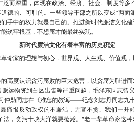
广泛而深重，体现在政治、经济、社会、制度等多
道德的、可耻的。一些领导干部之所以变成“两面派
他们手中的权力就是自己的。推进新时代廉洁文化建
才能筑牢根基，不想腐才能最终实现。
新时代廉洁文化有着丰富的历史积淀
辈革命家的理想与初心，世界观、人生观、价值观，
心的高度认识贪污腐败的巨大危害，以贪腐为耻进而
自贩运物资到白区出售等严重问题，毛泽东同志曾义
习仲勋同志在《难忘的教诲——纪念刘志丹同志九
众最痛恨反动政权的不廉洁，无官不贪。我们一开
了法，贪污十块大洋就要枪毙。”老一辈革命家这
。