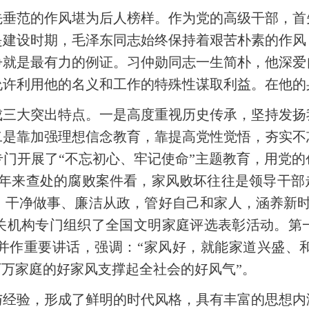
先垂范的作风堪为后人榜样。作为党的高级干部，首
是建设时期，毛泽东同志始终保持着艰苦朴素的作风
争就是最有力的例证。习仲勋同志一生简朴，他深爱
允许利用他的名义和工作的特殊性谋取利益。在他的
成三大突出特点。一是高度重视历史传承，坚持发扬
二是靠加强理想信念教育，靠提高党性觉悟，夯实不
门开展了“不忘初心、牢记使命”主题教育，用党
年来查处的腐败案件看，家风败坏往往是领导干部
、干净做事、廉洁从政，管好自己和家人，涵养新时
机构专门组织了全国文明家庭评选表彰活动。第一届
并作重要讲话，强调：“家风好，就能家道兴盛、
万万家庭的好家风支撑起全社会的好风气”。
与经验，形成了鲜明的时代风格，具有丰富的思想内