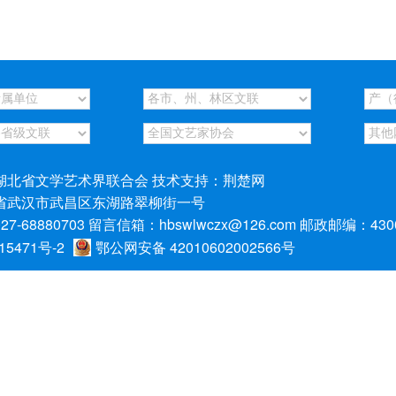
湖北省文学艺术界联合会 技术支持：荆楚网
省武汉市武昌区东湖路翠柳街一号
-68880703 留言信箱：hbswlwczx@126.com 邮政邮编：430
15471号-2
鄂公网安备 42010602002566号