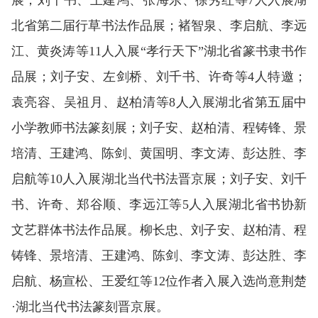
展；刘千书、王建鸿、张海东、徐秀红等7人入展湖
北省第二届行草书法作品展；褚智泉、李启航、李远
江、黄炎涛等11人入展“孝行天下”湖北省篆书隶书作
品展；刘子安、左剑桥、刘千书、许奇等4人特邀；
袁亮容、吴祖月、赵柏清等8人入展湖北省第五届中
小学教师书法篆刻展；刘子安、赵柏清、程铸锋、景
培清、王建鸿、陈剑、黄国明、李文涛、彭达胜、李
启航等10人入展湖北当代书法晋京展；刘子安、刘千
书、许奇、郑谷顺、李远江等5人入展湖北省书协新
文艺群体书法作品展。柳长忠、刘子安、赵柏清、程
铸锋、景培清、王建鸿、陈剑、李文涛、彭达胜、李
启航、杨宣松、王爱红等12位作者入展入选尚意荆楚
·湖北当代书法篆刻晋京展。