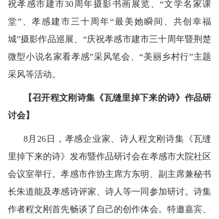
祝孝感市建市30周年摄影书画展览、“文学名家课
堂”、孝感建市三十周年“最美她瞬间、共创幸福
城”摄影作品巡展、
“庆祝孝感市建市三十周年暨荆楚
微型小说名家看孝感”采风笔会、“美丽乡村行”主题
采风等活动。
【召开程文刚诗集《瓦缝里掉下来的诗》作品研
讨会】
8月26日，孝感企业家、诗人程文刚诗集《瓦缝
里掉下来的诗》发布暨作品研讨会在孝感市大院社区
会议室举行。孝感市作协主席方东明、副主席兼秘书
长朱道能及孝感诗评家、诗人等一同参加研讨。诗集
作者程文刚首先畅谈了自己的创作体会。特邀嘉宾、