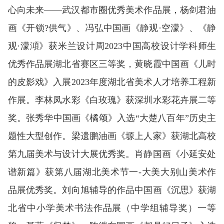
心向未来——武汉都市圈优秀美术作品展，杨剑君油
画《开锁?供气》、冯弘中国画《静观·空濛》、《静
观·濛澒》获米兰设计周2023中国高校设计学科师生
优秀作品展湖北省赛区三等奖，黄晓霞中国画《儿时
的皮影戏》入展2023年度湖北省美术人才培养工程新
作展。李林凤水彩《白玫瑰》获深圳水彩花卉展二等
奖。张秀华中国画《橘颂》入选“大楚八百年”历史主
题性大型创作。梁遗鹏油画《塬上人家》获湖北高校
第九届美术与设计大展优秀奖。肖静国画《小延安处
谱新篇》获第八届湖北美术节一-大美大别山美术作
品展优秀奖。刘向旭辅导的作品中国画《沉思》获湖
北省中小学美术书法作品展（中学组辅导奖）一等