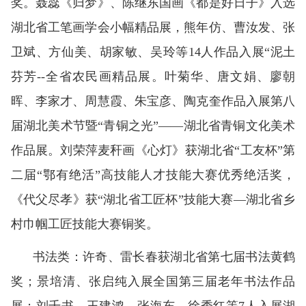
奖。聂蕊《归梦》、陈继东国画《都是好日子》入选
湖北省工笔画学会小幅精品展，熊年仿、曹汝发、张
卫斌、方仙美、胡家敏、吴玲等14人作品入展“泥土
芬芳--全省农民画精品展。叶菊华、唐文娟、廖朝
晖、李家才、周慧霞、朱宝彦、陶克奎作品入展第八
届湖北美术节暨“青铜之光”——湖北省青铜文化美术
作品展。刘荣萍麦秆画《心灯》获湖北省“工友杯”第
二届“鄂有绝活”高技能人才技能大赛优秀绝活奖，
《代父尽孝》获“湖北省工匠杯”技能大赛—湖北省乡
村巾帼工匠技能大赛铜奖。
书法类：许奇、雷长春获湖北省第七届书法黄鹤
奖；景培清、张启纯入展全国第三届老年书法作品