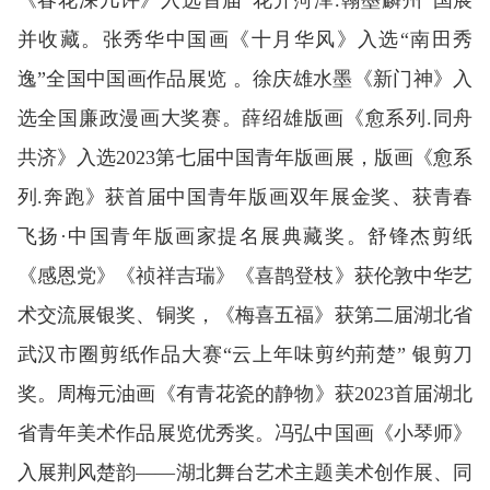
《春花深几许》入选首届“花开菏泽.翰墨麟州”国展
并收藏。张秀华中国画《十月华风》入选“南田秀
逸”全国中国画作品展览 。徐庆雄水墨《新门神》入
选全国廉政漫画大奖赛。薛绍雄版画《愈系列.同舟
共济》入选2023第七届中国青年版画展，版画《愈系
列.奔跑》获首届中国青年版画双年展金奖、获青春
飞扬·中国青年版画家提名展典藏奖。舒锋杰剪纸
《感恩党》《祯祥吉瑞》《喜鹊登枝》获伦敦中华艺
术交流展银奖、铜奖，《梅喜五福》获第二届湖北省
武汉市圈剪纸作品大赛“云上年味剪约荊楚” 银剪刀
奖。周梅元油画《有青花瓷的静物》获2023首届湖北
省青年美术作品展览优秀奖。冯弘中国画《小琴师》
入展荆风楚韵——湖北舞台艺术主题美术创作展、同