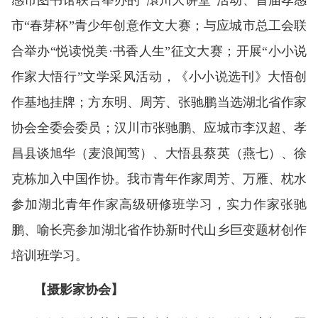
感市图书馆联合举办的“澴川大讲堂”活动、首届孝感
市“春芽杯”青少年创意作文大赛；与应城市总工会联
合举办“悦读悦美·书香人生”征文大赛；开展“小小说
作家大悟行”文学采风活动，《小小说选刊》大悟创
作基地挂牌；方东明、周芳、张驰鹏当选湖北省作家
协会全委会委员；汉川市张驰鹏、应城市李汉超、孝
昌县谈旭华（麦浪闻莺）、大悟县蔡英（燕七）、徐
克栋加入中国作协。我市青年作家周芳、万雁、枕水
参加湖北青年作家高级研修班学习，实力作家张驰
鹏、喻长亮参加湖北省作协新时代山乡巨变题材创作
培训班学习。
【摄影家协会】