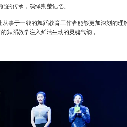
舞蹈的传承，演绎荆楚记忆。
从事于一线的舞蹈教育工作者能够更加深刻的理解专
的舞蹈教学注入鲜活生动的灵魂气韵 。