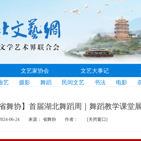
文艺家协会
文艺大事记
曲艺
摄影
舞蹈
民间文艺
书法
电影
省舞协】首届湖北舞蹈周｜舞蹈教学课堂
24-06-24
来源： 省舞协
作者：
[关闭窗口]