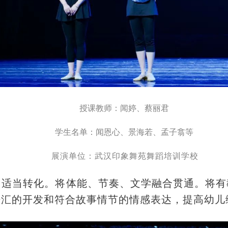
授课教师：闻婷、蔡丽君
学生名单：闻恩心、景海若、孟子翕等
展演单位：武汉印象舞苑舞蹈培训学校
了适当转化。将体能、节奏、文学融合贯通。将有
语汇的开发和符合故事情节的情感表达，提高幼儿