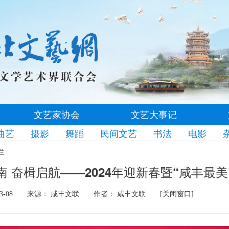
文艺家协会
文艺大事记
曲艺
摄影
舞蹈
民间文艺
书法
电影
栏
南 奋楫启航——2024年迎新春暨“咸丰最美
3-08
来源： 咸丰文联
作者： 咸丰文联
[关闭窗口]