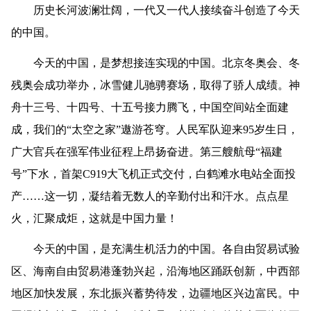
历史长河波澜壮阔，一代又一代人接续奋斗创造了今天
的中国。
今天的中国，是梦想接连实现的中国。北京冬奥会、冬
残奥会成功举办，冰雪健儿驰骋赛场，取得了骄人成绩。神
舟十三号、十四号、十五号接力腾飞，中国空间站全面建
成，我们的“太空之家”遨游苍穹。人民军队迎来95岁生日，
广大官兵在强军伟业征程上昂扬奋进。第三艘航母“福建
号”下水，首架C919大飞机正式交付，白鹤滩水电站全面投
产……这一切，凝结着无数人的辛勤付出和汗水。点点星
火，汇聚成炬，这就是中国力量！
今天的中国，是充满生机活力的中国。各自由贸易试验
区、海南自由贸易港蓬勃兴起，沿海地区踊跃创新，中西部
地区加快发展，东北振兴蓄势待发，边疆地区兴边富民。中