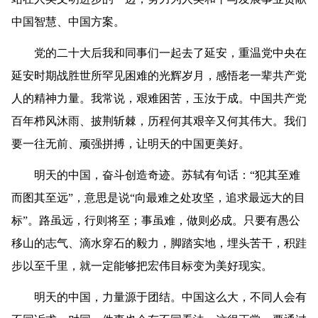
中国智慧、中国方案。
党的二十大后我和同事们一起去了延安，重温党中央在
延安时期战胜世所罕见困难的光辉岁月，感悟老一辈共产党
人的精神力量。我常说，艰难困苦，玉汝于成。中国共产党
百年栉风沐雨、披荆斩棘，历程何其艰辛又何其伟大。我们
要一往无前、顽强拼搏，让明天的中国更美好。
明天的中国，奋斗创造奇迹。苏轼有句话：“犯其至难
而图其至远”，意思是说“向最难之处攻坚，追求最远大的目
标”。路虽远，行则将至；事虽难，做则必成。只要有愚公
移山的志气、滴水穿石的毅力，脚踏实地，埋头苦干，积跬
步以至千里，就一定能够把宏伟目标变为美好现实。
明天的中国，力量源于团结。中国这么大，不同人会有