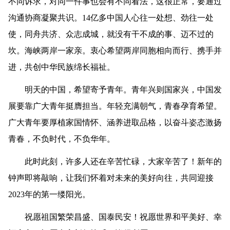
不同诉求，对同一件事也会有不同看法，这很正常，要通过
沟通协商凝聚共识。14亿多中国人心往一处想、劲往一处
使，同舟共济、众志成城，就没有干不成的事、迈不过的
坎。海峡两岸一家亲。衷心希望两岸同胞相向而行、携手并
进，共创中华民族绵长福祉。
明天的中国，希望寄予青年。青年兴则国家兴，中国发
展要靠广大青年挺膺担当。年轻充满朝气，青春孕育希望。
广大青年要厚植家国情怀、涵养进取品格，以奋斗姿态激扬
青春，不负时代，不负华年。
此时此刻，许多人还在辛苦忙碌，大家辛苦了！新年的
钟声即将敲响，让我们怀着对未来的美好向往，共同迎接
2023年的第一缕阳光。
祝愿祖国繁荣昌盛、国泰民安！祝愿世界和平美好、幸