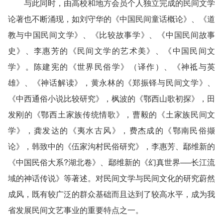
与此同时，由高校和地方会员个人独立完成的民间文学
论著也不断涌现，如刘守华的《中国民间童话概论》、《道
教与中国民间文学》、《比较故事学》、《中国民间故事
史》、李惠芳的《民间文学的艺术美》、《中国民间文
学》。陈建宪的《世界民俗学》（译作）、《神祗与英
雄》、《神话解读》，黄永林的《郑振铎与民间文学》、
《中西通俗小说比较研究》，枫波的《鄂西山歌初探》，田
发刚的《鄂西土家族传统情歌》，曹毅的《土家族民间文
学》，龚发达的《夷水古风》，费杰成的《鄂南民俗撷
论》，韩致中的《伍家沟村民俗研究》，李惠芳、鄢维新的
《中国民俗大系?湖北卷》、鄢维新的《幻真世界──长江流
域的神话传说》等著述。对民间文学与民间文化的研究蔚然
成风，既有较广泛的群众基础而且达到了较高水平，成为我
省发展民间文艺事业的重要特点之一。