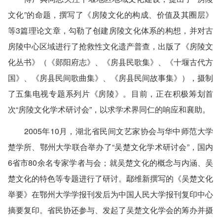
文化”的命题，撰写了《房陵文化的构成、价值及其圈层》
等3篇理论文章，勾勒了创建房陵文化体系的构想，并对古
房陵中心区域进行了抢救性文化遗产普查，出版了《房陵文
化丛书》（《郧阳府志》、《房县民歌集》、《十堰古代方
国》、《房县民间歌曲集》、《房县民间故事集》），摄制
了五集电视专题系列片《房陵》。目前，正在积极筹划首
次“房陵文化学术研讨会”，以求学术界同仁的响应和襄助。
2005年10月，湖北省民间文艺家协会与华中师范大学
楚学所、鄂州大学联合举办了“吴楚文化学术研讨会”，国内
6省市80余名专家学者与会；就吴楚文化的概念与内涵、吴
楚文化的特色等专题进行了研讨。鄢维新撰写的《吴楚文化
举要》在鄂州大学学报刊发后为中国人民大学报刊复印中心
摘要复印。省民协还参与、发起了吴楚文化学会的筹办并摄