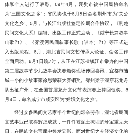
体和个人进行了表彰。09年4月，襄樊市被中国民协命名
为“三国文化之乡”；省民协也于6月5日命名荆州市为“关公
文化之乡”、5月，与长江出版社签定长期合作协议，《荆楚
民间文化大系》编辑、出版工作正式启动，《咸宁长篇叙事
山歌?1》、《雾渡河民间叙事长歌（唱本）?1》等正式进
入出版流程。6月，湖北省民间文艺传承人论证、命名工作
全面启动。6月1日晚7时，从正在江苏省镇江市举办的中国
第二届故事节少儿故事会决赛颁奖现场传回喜讯，宜都市陆
城一小的小故事家徐思荣获大赛铜奖。鄂州梁子湖穿花龙舟
队出征广州，在全国首届龙舟文化节表演赛上捧回银奖。8
月8日，命名咸宁市咸安区为“嫦娥文化之乡”。
经过众多民间文艺家半个世纪的艰辛劳作，湖北省民间
文艺事业已取得辉煌成就，一件件被泥土掩埋的珍宝重见天
日，在民族文化宝库中焕发异彩。面对世纪之交经济文化的