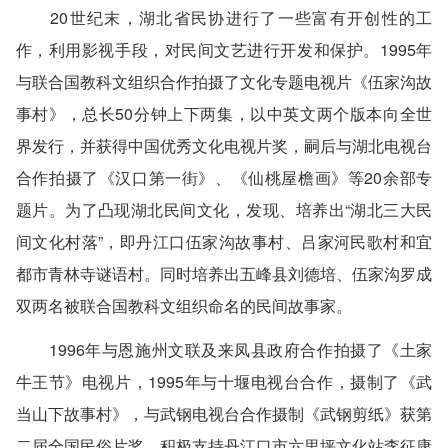
20世纪末，湖北省民协进行了一些富有开创性的工
作，利用影视手段，对民间文艺进行开发和保护。1995年
与联合国教科文组织合作拍摄了文化专题电视片《伍家沟故
事村》，总长50分钟上下两集，以中英文两个版本向全世
界发行，并获得中国优秀文化电视片奖，嗣后与湖北电视台
合作拍摄了《汉口第一街》、《仙桃屋檐画》等20余部专
题片。为了凸现湖北民间文化，发现、培养出“湖北三大民
间文化村落”，即丹江口伍家沟故事村、吕家河民歌村和宜
都市青林寺谜语村。同时培养出五峰县刘德培、伍家沟罗成
双两名被联合国教科文组织命名的民间故事家。
1996年与恩施州文联及来凤县政府合作拍摄了《土家
牛王节》电视片，1995年与十堰电视台合作，摄制了《武
当山下故事村》，与武钢电视台合作摄制《武钢剪纸》获第
二届全国民俗片奖。积极支持丹江口市六里坪文化站李征康