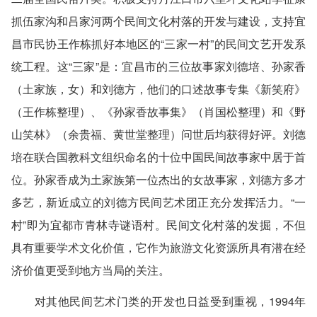
抓伍家沟和吕家河两个民间文化村落的开发与建设，支持宜
昌市民协王作栋抓好本地区的“三家一村”的民间文艺开发系
统工程。这“三家”是：宜昌市的三位故事家刘德培、孙家香
（土家族，女）和刘德方，他们的口述故事专集《新笑府》
（王作栋整理）、《孙家香故事集》（肖国松整理）和《野
山笑林》（余贵福、黄世堂整理）问世后均获得好评。刘德
培在联合国教科文组织命名的十位中国民间故事家中居于首
位。孙家香成为土家族第一位杰出的女故事家，刘德方多才
多艺，新近成立的刘德方民间艺术团正充分发挥活力。“一
村”即为宜都市青林寺谜语村。民间文化村落的发掘，不但
具有重要学术文化价值，它作为旅游文化资源所具有潜在经
济价值更受到地方当局的关注。
对其他民间艺术门类的开发也日益受到重视，1994年