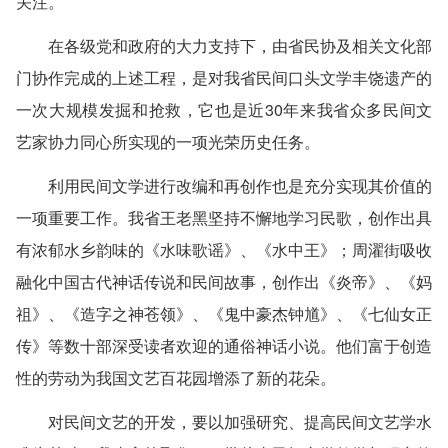
关注。
在各级党和政府的大力支持下，由省民协及相关文化部
门协作完成的上述工程，是对我省民间口头文学丰饶遗产的
一次大规模发掘和抢救，它也是近30年来我省众多民间文
艺家协力同心所实现的一项光荣历史任务。
利用民间文学进行改编和再创作也是充分实现其价值的
一项重要工作。我省王老黑坚持不懈地学习民歌，创作出具
有浓郁水乡韵味的《水味歌谣》、《水中王》；周濯街吸收
融化中国古代神话传说和民间故事，创作出《炎帝》、《妈
祖》、《造字之神苍领》、《鬼中豪杰钟馗》、《七仙女正
传》等数十部深受读者欢迎的通俗神话小说。他们富于创造
性的劳动为我国文艺百花园增添了新的花朵。
对民间文艺的开发，要以加强研究、提高民间文艺学水