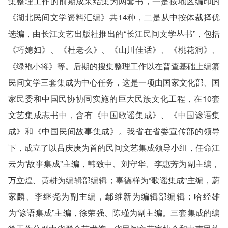
集整理工作的前期成果结集为两套书，一是按地区编印的
《湖北民间文学资料汇编》共14种，二是从中按体裁择优
选编，由长江文艺出版社推出的“长江民间文学丛书”，包括
《巧媳妇》、《杜老么》、《山川佳话》、《桃花洞》、
《绿袍小将》等。后期的搜集整理工作以在普查基础上编纂
民间文学三套集成为中心任务，这是一项由国家文化部、国
家民委和中国民协协同实施的巨大民族文化工程，在10套
文艺集成志书中，含有《中国歌谣集成》、《中国谚语集
成》和《中国民间故事集成》。我省在省委宣传部的领导
下，成立了以吕庆庚为首的民间文艺集成领导小组，任命江
云为“故事集成”主编，韩致中、刘守华、李惠芳为副主编，
万立煌、黄耕为编辑部编辑；辜德样为“歌谣集成”主编，蔚
家麟、李继尧为副主编，鄢维新为编辑部编辑；哈经雄
为“谚语集成”主编，徐荣强、陈瑾为副主编。三套集成的编