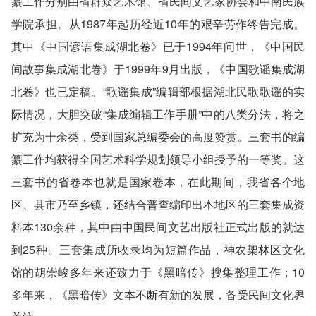
纂工作分别由省群众艺术馆、省民间文艺家协会和中南民族
学院承担。从1987年起历经近10年的艰辛劳作终告完成。
其中《中国谚语集成湖北卷》已于1994年问世，《中国民
间故事集成湖北卷》于1999年9月出版，《中国歌谣集成湖
北卷》也已定稿。“歌谣集成”编辑部根据湖北民歌歌谣的实
际情况，大胆突破“集成编辑工作手册”中的八类分法，将之
扩充为十余类，受到国家总编委会的高度赞赏。三套书的编
纂工作均获得全国艺术科学规划领导小组授予的一等奖。这
三套书的省卷本也就是国家卷本，在此期间，我省各个地
区、县市乃至乡镇，还结合普查编印出本地区的三套集成资
料本130余种，其中由中国民间文艺出版社正式出版的就达
到25种。三套集成所收录均为短篇作品，神农架林区文化
馆的胡崇峻多年来还致力于《黑暗传》搜集整理工作；10
多年来，《黑暗传》文本不断有新的发展，备受民间文化界