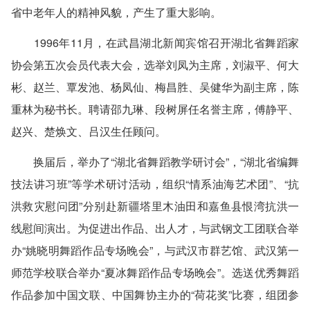
省中老年人的精神风貌，产生了重大影响。
1996年11月，在武昌湖北新闻宾馆召开湖北省舞蹈家
协会第五次会员代表大会，选举刘凤为主席，刘淑平、何大
彬、赵兰、覃发池、杨凤仙、梅昌胜、吴健华为副主席，陈
重林为秘书长。聘请邵九琳、段树屏任名誉主席，傅静平、
赵兴、楚焕文、吕汉生任顾问。
换届后，举办了“湖北省舞蹈教学研讨会”，“湖北省编舞
技法讲习班”等学术研讨活动，组织“情系油海艺术团”、“抗
洪救灾慰问团”分别赴新疆塔里木油田和嘉鱼县恨湾抗洪一
线慰间演出。为促进出作品、出人才，与武钢文工团联合举
办“姚晓明舞蹈作品专场晚会”，与武汉市群艺馆、武汉第一
师范学校联合举办“夏冰舞蹈作品专场晚会”。选送优秀舞蹈
作品参加中国文联、中国舞协主办的“荷花奖”比赛，组团参