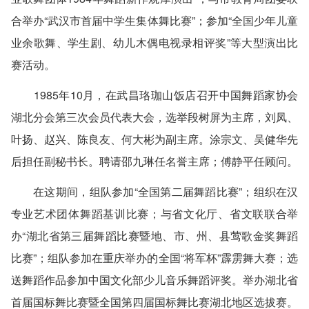
合举办“武汉市首届中学生集体舞比赛”；参加“全国少年儿童
业余歌舞、学生剧、幼儿木偶电视录相评奖”等大型演出比
赛活动。
1985年10月，在武昌珞珈山饭店召开中国舞蹈家协会
湖北分会第三次会员代表大会，选举段树屏为主席，刘凤、
叶扬、赵兴、陈良友、何大彬为副主席。涂宗文、吴健华先
后担任副秘书长。聘请邵九琳任名誉主席；傅静平任顾问。
在这期间，组队参加“全国第二届舞蹈比赛”；组织在汉
专业艺术团体舞蹈基训比赛；与省文化厅、省文联联合举
办“湖北省第三届舞蹈比赛暨地、市、州、县莺歌金奖舞蹈
比赛”；组队参加在重庆举办的全国“将军杯”霹雳舞大赛；选
送舞蹈作品参加中国文化部少儿音乐舞蹈评奖。举办湖北省
首届国标舞比赛暨全国第四届国标舞比赛湖北地区选拔赛。