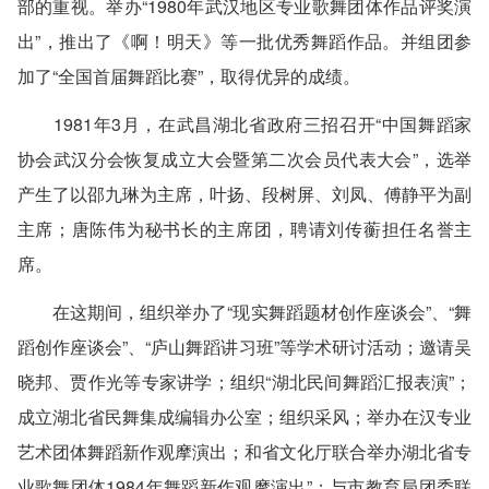
部的重视。举办“1980年武汉地区专业歌舞团体作品评奖演
出”，推出了《啊！明天》等一批优秀舞蹈作品。并组团参
加了“全国首届舞蹈比赛”，取得优异的成绩。
1981年3月，在武昌湖北省政府三招召开“中国舞蹈家
协会武汉分会恢复成立大会暨第二次会员代表大会”，选举
产生了以邵九琳为主席，叶扬、段树屏、刘凤、傅静平为副
主席；唐陈伟为秘书长的主席团，聘请刘传蘅担任名誉主
席。
在这期间，组织举办了“现实舞蹈题材创作座谈会”、“舞
蹈创作座谈会”、“庐山舞蹈讲习班”等学术研讨活动；邀请吴
晓邦、贾作光等专家讲学；组织“湖北民间舞蹈汇报表演”；
成立湖北省民舞集成编辑办公室；组织采风；举办在汉专业
艺术团体舞蹈新作观摩演出；和省文化厅联合举办湖北省专
业歌舞团体1984年舞蹈新作观摩演出”；与市教育局团委联