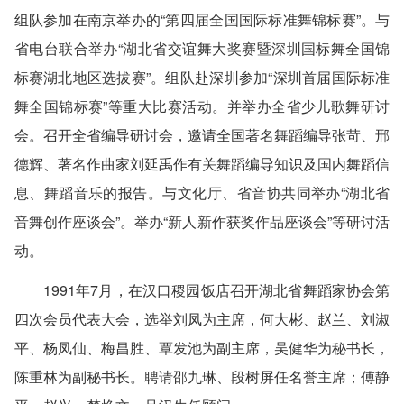
组队参加在南京举办的“第四届全国国际标准舞锦标赛”。与
省电台联合举办“湖北省交谊舞大奖赛暨深圳国标舞全国锦
标赛湖北地区选拔赛”。组队赴深圳参加“深圳首届国际标准
舞全国锦标赛”等重大比赛活动。并举办全省少儿歌舞研讨
会。召开全省编导研讨会，邀请全国著名舞蹈编导张苛、邢
德辉、著名作曲家刘延禹作有关舞蹈编导知识及国内舞蹈信
息、舞蹈音乐的报告。与文化厅、省音协共同举办“湖北省
音舞创作座谈会”。举办“新人新作获奖作品座谈会”等研讨活
动。
1991年7月，在汉口稷园饭店召开湖北省舞蹈家协会第
四次会员代表大会，选举刘凤为主席，何大彬、赵兰、刘淑
平、杨凤仙、梅昌胜、覃发池为副主席，吴健华为秘书长，
陈重林为副秘书长。聘请邵九琳、段树屏任名誉主席；傅静