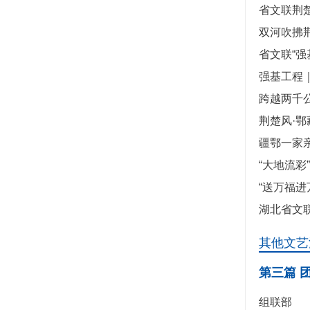
省文联荆
双河吹拂
省文联“
强基工程｜
跨越两千
荆楚风·
疆鄂一家亲
“大地流
“送万福进
湖北省文
其他文艺
第三篇 
组联部