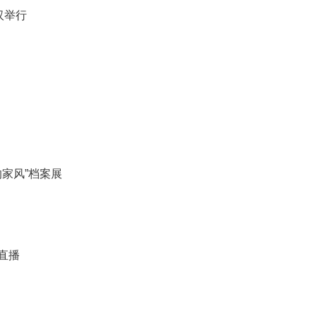
汉举行
家风”档案展
在直播