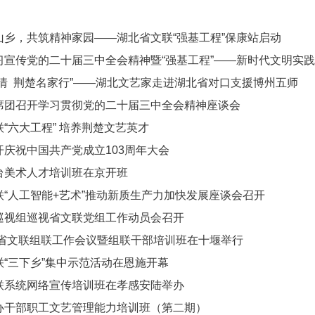
山乡，共筑精神家园——湖北省文联“强基工程”保康站启动
习宣传党的二十届三中全会精神暨“强基工程”——新时代文明实
路情 荆楚名家行”——湖北文艺家走进湖北省对口支援博州五师
席团召开学习贯彻党的二十届三中全会精神座谈会
“六大工程” 培养荆楚文艺英才
开庆祝中国共产党成立103周年大会
台美术人才培训班在京开班
联“人工智能+艺术”推动新质生产力加快发展座谈会召开
巡视组巡视省文联党组工作动员会召开
年全省文联组联工作会议暨组联干部培训班在十堰举行
联“三下乡”集中示范活动在恩施开幕
联系统网络宣传培训班在孝感安陆举办
办干部职工文艺管理能力培训班（第二期）