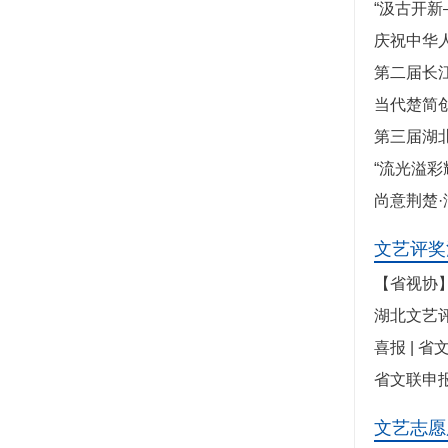
“汲古开
庆祝中华
第二届长
当代楚简
第三届湖
“流光溢
尚意荆楚
文艺评奖
【省视协
湖北文艺
喜报 | 
省文联申
文艺志愿