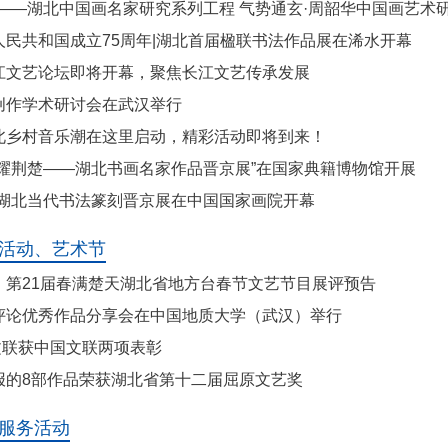
新——湖北中国画名家研究系列工程 气势通玄·周韶华中国画艺术
人民共和国成立75周年|湖北首届楹联书法作品展在浠水开幕
江文艺论坛即将开幕，聚焦长江文艺传承发展
创作学术研讨会在武汉举行
北乡村音乐潮在这里启动，精彩活动即将到来！
彩耀荆楚——湖北书画名家作品晋京展”在国家典籍博物馆开展
·湖北当代书法篆刻晋京展在中国国家画院开幕
活动、艺术节
】第21届春满楚天湖北省地方台春节文艺节目展评预告
评论优秀作品分享会在中国地质大学（武汉）举行
省文联获中国文联两项表彰
报的8部作品荣获湖北省第十二届屈原文艺奖
服务活动