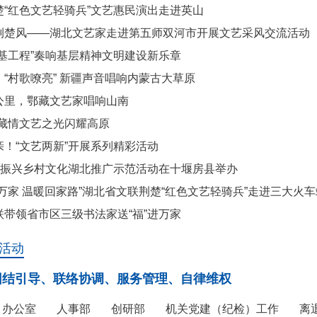
楚“红色文艺轻骑兵”文艺惠民演出走进英山
荆楚风——湖北文艺家走进第五师双河市开展文艺采风交流活动
强基工程”奏响基层精神文明建设新乐章
“村歌嘹亮” 新疆声音唱响内蒙古大草原
公里，鄂藏文艺家唱响山南
鄂藏情文艺之光闪耀高原
！“文艺两新”开展系列精彩活动
彩”振兴乡村文化湖北推广示范活动在十堰房县举办
万家 温暖回家路”湖北省文联荆楚“红色文艺轻骑兵”走进三大火车
联带领省市区三级书法家送“福”进万家
活动
团结引导、联络协调、服务管理、自律维权
办公室
人事部
创研部
机关党建（纪检）工作
离