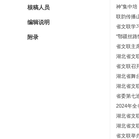
神”集中培
核稿人员
联韵传播
编辑说明
省文联学
“鄂疆丝
附录
省文联主
湖北省文联
省文联召
湖北省舞
湖北省文
省委第七
2024
湖北省文
湖北省文
省文联举