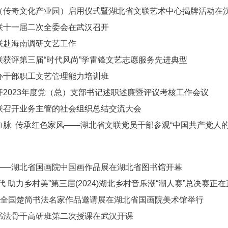
（传奇文化产业园）启用仪式暨湖北省文联艺术中心揭牌活动在
联十一届二次全委会在武汉召开
联赴海南调研文艺工作
联获评第三届“时代风尚”学雷锋文艺志愿服务先进典型
办干部职工文艺管理能力培训班
开2023年度党（总）支部书记述职述廉暨评议考核工作会议
联召开业务主管的社会组织总结交流大会
血脉 传承红色家风——湖北省文联党员干部参观“中国共产党人的
——湖北省国画院中国画作品展在湖北省图书馆开幕
代 助力乡村美”第三届(2024)湖北乡村音乐潮“潮人赛”总决赛正
风”全国楚简书法名家作品邀请展在湖北省国画院美术馆举行
书法骨干高研班第二次授课在武汉开课