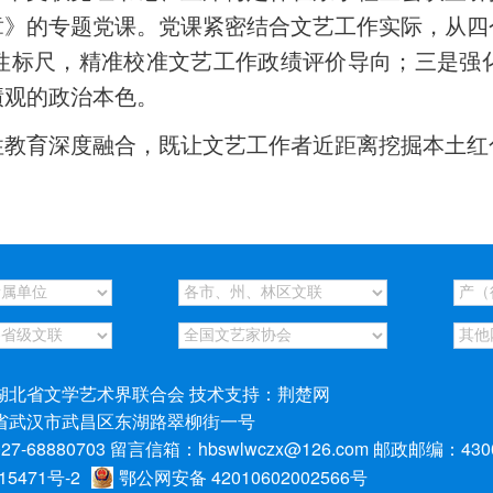
章》的专题党课。党课紧密结合文艺工作实际，从四
性标尺，精准校准文艺工作政绩评价导向；三是强
绩观的政治本色。
性教育深度融合，既让文艺工作者近距离挖掘本土红
湖北省文学艺术界联合会 技术支持：荆楚网
省武汉市武昌区东湖路翠柳街一号
-68880703 留言信箱：hbswlwczx@126.com 邮政邮编：430
15471号-2
鄂公网安备 42010602002566号