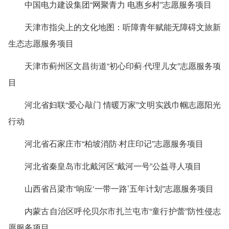
中国电力建设集团“网聚青力 电惠乡村”志愿服务项目
天津市指尖上的文化地图：听障青年赋能无障碍文旅新
生态志愿服务项目
天津市蓟州区文昌街道“初心印蓟·代理儿女”志愿服务项
目
河北省妇联“爱心敲门 情暖万家”文明实践巾帼志愿阳光
行动
河北省石家庄市“柏坡消防·村庄印记”志愿服务项目
河北省秦皇岛市北戴河区“戴河一号”公益寻人项目
山西省吕梁市“响应‘一带一路’五年计划”志愿服务项目
内蒙古自治区呼伦贝尔市扎兰屯市“童行护蕾”防性侵志
愿服务项目